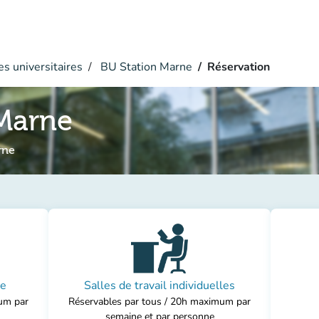
s universitaires
BU Station Marne
Réservation
 Marne
rne
pe
Salles de travail individuelles
um par
Réservables par tous / 20h maximum par
semaine et par personne