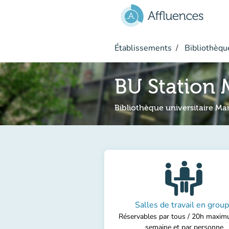
Aller au contenu principal
Établissements
Bibliothèque
BU Station
Bibliothèque universitaire Ma
Salles de travail en grou
Réservables par tous / 20h maxim
semaine et par personne