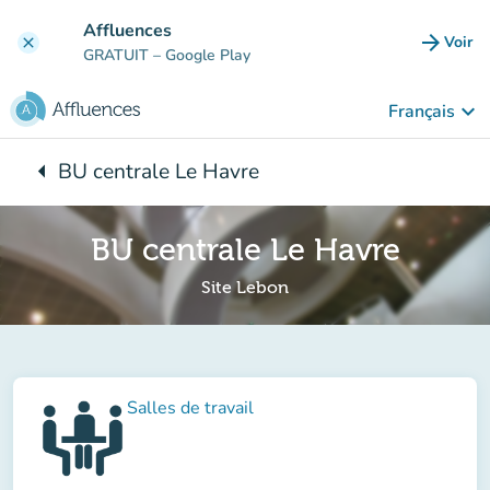
Aller au contenu principal
Affluences
arrow_forward
Voir
clear
(nouve
GRATUIT
– Google Play
keyboard_arrow_down
Français
arrow_left
BU centrale Le Havre
Retour à :
BU centrale Le Havre
Site Lebon
Salles de travail