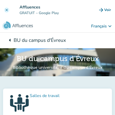
Aller au contenu principal
Affluences
arrow_forward
Voir
clear
(nouve
GRATUIT
– Google Play
keyboard_arrow_down
Français
arrow_left
BU du campus d'Évreux
Retour à :
BU du campus d'Évreux
Bibliothèque universitaire du campus d'Évreux
Salles de travail