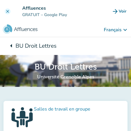
Aller au contenu principal
Affluences
arrow_forward
Voir
clear
(nouve
GRATUIT
– Google Play
keyboard_arrow_down
Français
arrow_left
BU Droit Lettres
Retour à :
BU Droit Lettres
Université Grenoble Alpes
Salles de travail en groupe