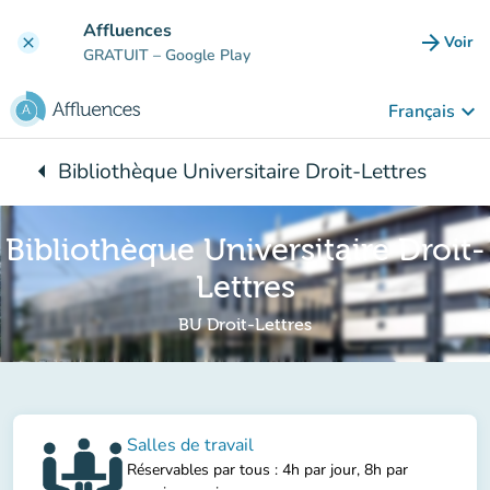
Aller au contenu principal
Affluences
arrow_forward
Voir
clear
(nouve
GRATUIT
– Google Play
keyboard_arrow_down
Français
arrow_left
Bibliothèque Universitaire Droit-Lettres
Retour à :
Bibliothèque Universitaire Droit-
Lettres
BU Droit-Lettres
Salles de travail
Réservables par tous : 4h par jour, 8h par