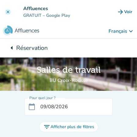
Aller au contenu principal
Affluences
arrow_forward
Voir
clear
(nouve
GRATUIT
– Google Play
keyboard_arrow_down
Français
arrow_left
Réservation
Retour à :
Salles de travail
BU Croix-Rousse
Pour quel jour ?
calendar_today
filter_list
Afficher plus de filtres