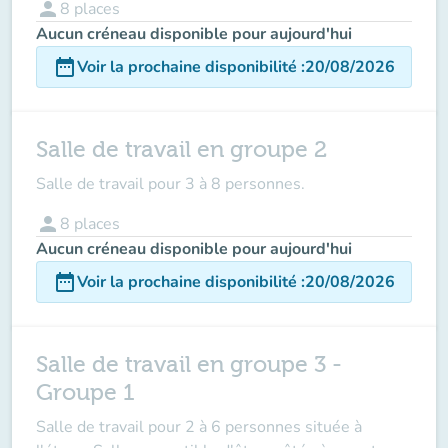
person
8
places
Aucun créneau disponible pour aujourd'hui
date_range
Voir la prochaine disponibilité
:
20/08/2026
Salle de travail en groupe 2
Salle de travail pour 3 à 8 personnes.
person
8
places
Aucun créneau disponible pour aujourd'hui
date_range
Voir la prochaine disponibilité
:
20/08/2026
Salle de travail en groupe 3 -
Groupe 1
Salle de travail pour 2 à 6 personnes située à