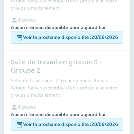
l'étage. Salle susceptible d'être prêtée à un autre
groupe simultanément
person
6
places
Aucun créneau disponible pour aujourd'hui
date_range
Voir la prochaine disponibilité
:
20/08/2026
Salle de travail en groupe 3 -
Groupe 2
Salle de travail pour 2 à 6 personnes située à
l'étage. Salle susceptible d'être prêtée à un autre
groupe simultanément
person
6
places
Aucun créneau disponible pour aujourd'hui
date_range
Voir la prochaine disponibilité
:
20/08/2026