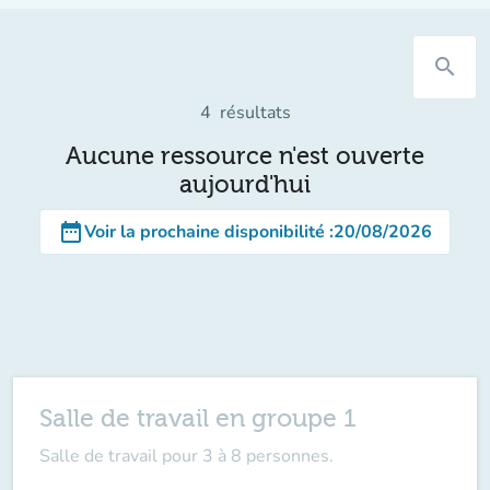
search
4
résultats
Aucune ressource n'est ouverte
aujourd'hui
date_range
Voir la prochaine disponibilité
:
20/08/2026
Salle de travail en groupe 1
Salle de travail pour 3 à 8 personnes.