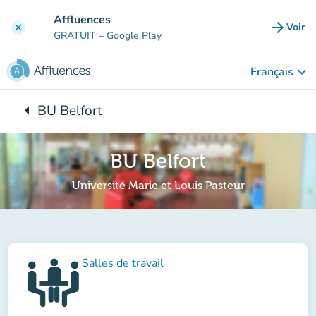
Aller au contenu principal
Affluences
arrow_forward
Voir
clear
(nouve
GRATUIT
– Google Play
keyboard_arrow_down
Français
arrow_left
BU Belfort
Retour à :
BU Belfort
Université Marie et Louis Pasteur
Salles de travail