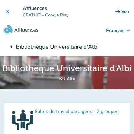
Aller au contenu principal
Affluences
arrow_forward
Voir
clear
(nouve
GRATUIT
– Google Play
keyboard_arrow_down
Français
arrow_left
Bibliothèque Universitaire d'Albi
Retour à :
Bibliothèque Universitaire d'Albi
BU Albi
Salles de travail partagées - 2 groupes