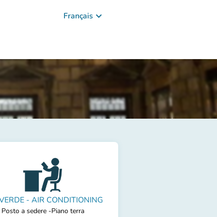
keyboard_arrow_down
Français
 VERDE - AIR CONDITIONING
Posto a sedere -Piano terra