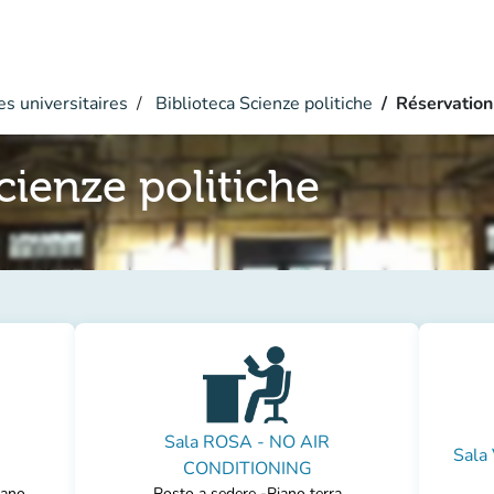
s universitaires
Biblioteca Scienze politiche
Réservation
cienze politiche
Sala ROSA - NO AIR
Sala
CONDITIONING
iano
Posto a sedere -Piano terra