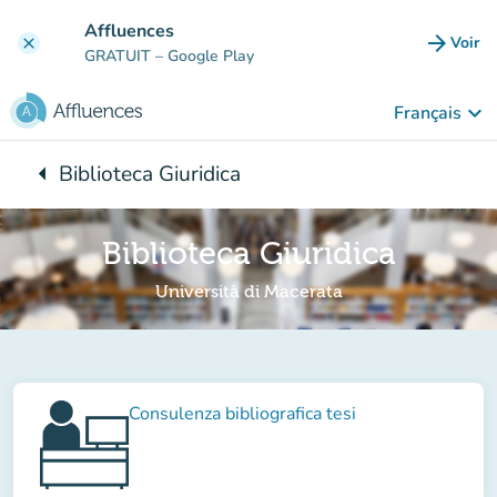
Aller au contenu principal
Affluences
arrow_forward
Voir
clear
(nouve
GRATUIT
– Google Play
keyboard_arrow_down
Français
arrow_left
Biblioteca Giuridica
Retour à :
Biblioteca Giuridica
Università di Macerata
Consulenza bibliografica tesi