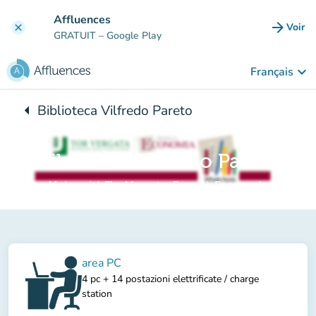
Aller au contenu principal
Affluences
arrow_forward
Voir
clear
(nouve
GRATUIT
– Google Play
keyboard_arrow_down
Français
arrow_left
Biblioteca Vilfredo Pareto
Retour à :
Biblioteca Vilfredo Pareto
Università Tor Vergata, Facoltà Economia
area PC
4 pc + 14 postazioni elettrificate / charge
station