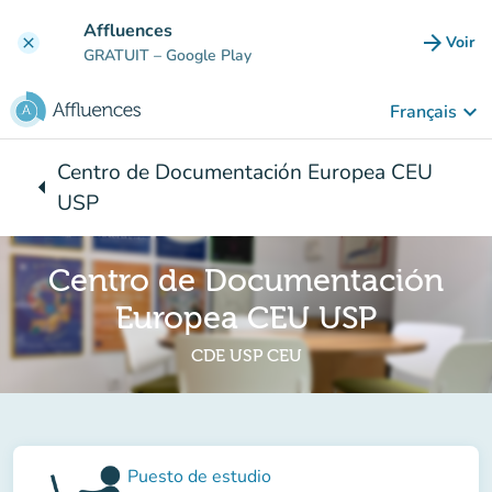
Aller au contenu principal
Affluences
arrow_forward
Voir
clear
(nouve
GRATUIT
– Google Play
keyboard_arrow_down
Français
Centro de Documentación Europea CEU
arrow_left
Retour à :
USP
Centro de Documentación
Europea CEU USP
CDE USP CEU
Puesto de estudio