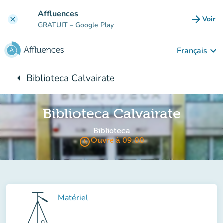
Aller au contenu principal
Affluences
arrow_forward
Voir
clear
(nouve
GRATUIT
– Google Play
keyboard_arrow_down
Français
arrow_left
Biblioteca Calvairate
Retour à :
Biblioteca Calvairate
Biblioteca
access_time
Ouvre à 09:00
Matériel