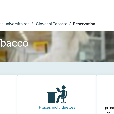
s universitaires
Giovanni Tabacco
Réservation
abacco
Places individuelles
preno
da u