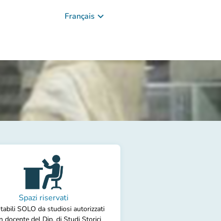
keyboard_arrow_down
Français
Spazi riservati
tabili SOLO da studiosi autorizzati
n docente del Dip. di Studi Storici