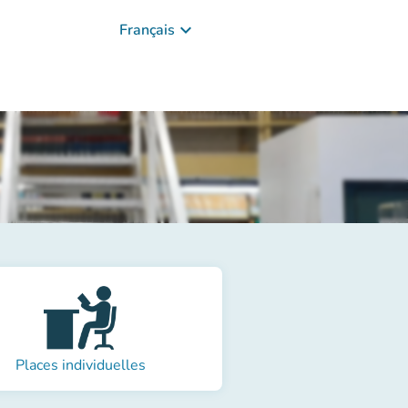
keyboard_arrow_down
Français
Places individuelles