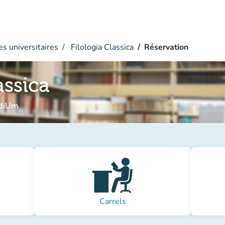
s universitaires
Filologia Classica
Réservation
assica
udiUm
Carrels