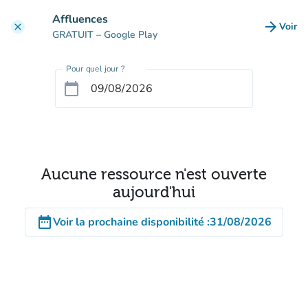
Aller au contenu principal
Affluences
arrow_forward
Voir
clear
(nouve
GRATUIT
– Google Play
Pour quel jour ?
calendar_today
Aucune ressource n'est ouverte
aujourd'hui
date_range
Voir la prochaine disponibilité
:
31/08/2026