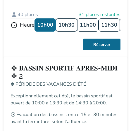
person
40
places
31 places restantes
10h00
10h30
11h00
11h30
12
Heure
schedule
Réserver
🌞 𝐁𝐀𝐒𝐒𝐈𝐍 𝐒𝐏𝐎𝐑𝐓𝐈𝐅 𝐀𝐏𝐑𝐄𝐒-𝐌𝐈𝐃𝐈
🌞 2
⛔
PÉRIODE DES VACANCES D'ÉTÉ
Exceptionnellement cet été, le
bassin sportif
est
ouvert de
10:00 à 13:30 et de 14:30 à 20:00
.
🕒
Évacuation des bassins
: entre
15 et 30 minutes
avant la fermeture
, selon l'affluence.