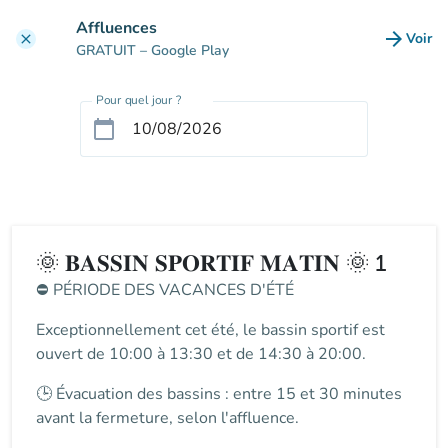
Aller au contenu principal
Affluences
arrow_forward
Voir
clear
(nouve
GRATUIT
– Google Play
Pour quel jour ?
calendar_today
🌞 𝐁𝐀𝐒𝐒𝐈𝐍 𝐒𝐏𝐎𝐑𝐓𝐈𝐅 𝐌𝐀𝐓𝐈𝐍 🌞 1
⛔
PÉRIODE DES VACANCES D'ÉTÉ
Exceptionnellement cet été, le
bassin sportif
est
ouvert de
10:00 à 13:30 et de 14:30 à 20:00
.
🕒
Évacuation des bassins
: entre
15 et 30 minutes
avant la fermeture
, selon l'affluence.