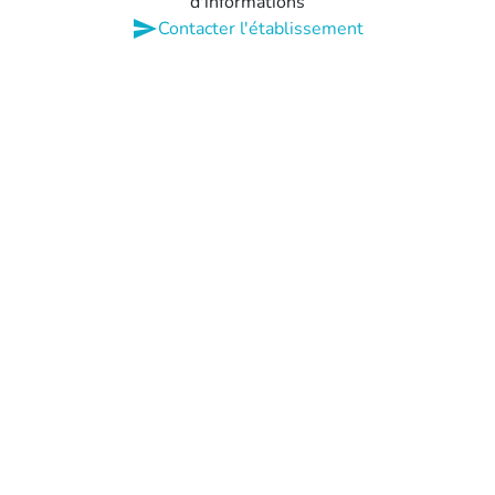
d'informations
send
Contacter l'établissement