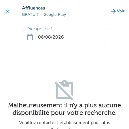
Aller au contenu principal
Affluences
arrow_forward
Voir
clear
(nouve
GRATUIT
– Google Play
Pour quel jour ?
calendar_today
content_paste_off
Malheureusement il n'y a plus aucune
disponibilité pour votre recherche.
Veuillez contacter l'établissement pour plus