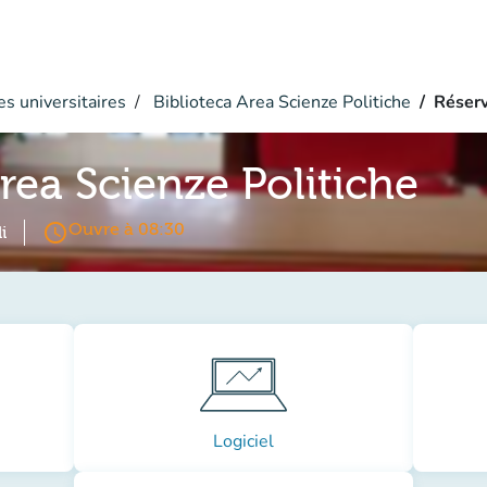
s universitaires
Biblioteca Area Scienze Politiche
Réserv
rea Scienze Politiche
access_time
Ouvre à 08:30
i
Logiciel