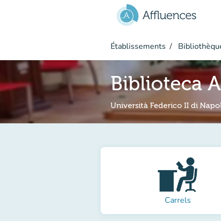
Aller au contenu principal
Établissements
Bibliothèque
Biblioteca A
Università Federico II di Napol
Carrels