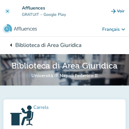
Aller au contenu principal
Affluences
arrow_forward
Voir
clear
(nouve
GRATUIT
– Google Play
keyboard_arrow_down
Français
arrow_left
Biblioteca di Area Giuridica
Retour à :
Biblioteca di Area Giuridica
Università di Napoli Federico II
Carrels