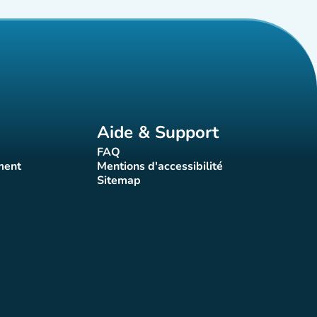
Aide & Support
FAQ
t)
(nouvel onglet)
ment
Mentions d'accessibilité
nglet)
(nouvel onglet)
Sitemap
(nouvel onglet)