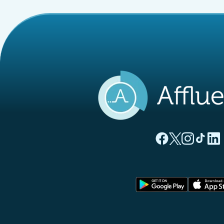
(nouvel onglet)
(nouvel ong
(nouvel 
(nou
(
Page Facebook Aff
Page Twitter A
Page Instag
Page Ti
Page
(nouvel o