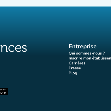
Entreprise
Qui sommes-nous ?
(nouvel ongle
Inscrire mon établisse
(nouvel o
Carrières
(nouvel onglet)
Presse
let)
onglet)
vel onglet)
nouvel onglet)
(nouvel onglet)
Blog
luences
ffluences
ram Affluences
ktok Affluences
 LinkedIn Affluences
(nouvel onglet)
nglet)
(nouvel onglet)