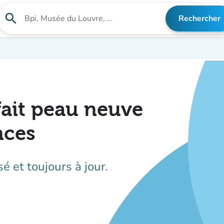
search
Rechercher
Rechercher un établissement
fait peau neuve
nces
sé et toujours à jour.