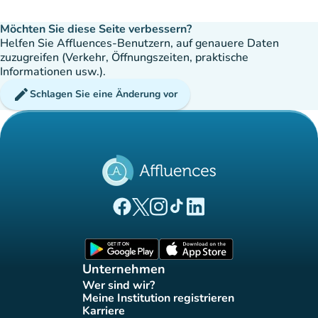
Möchten Sie diese Seite verbessern?
Helfen Sie Affluences-Benutzern, auf genauere Daten
zuzugreifen (Verkehr, Öffnungszeiten, praktische
Informationen usw.).
edit
Schlagen Sie eine Änderung vor
(new tab)
(new tab)
(new tab)
(new tab)
(new tab)
Affluences Facebook-Seite
Affluences Twitter-Seite
Affluences Instagram-Seite
Affluences Tiktok-Seite
Affluences LinkedIn-Seit
(new tab)
(new tab)
Unternehmen
Wer sind wir?
(new tab)
Meine Institution registrieren
(new tab)
Karriere
(new tab)