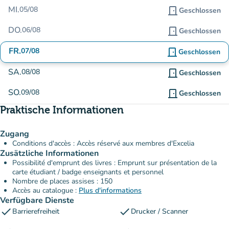
MI.
05/08
door_front
Geschlossen
DO.
06/08
door_front
Geschlossen
FR.
07/08
door_front
Geschlossen
SA.
08/08
door_front
Geschlossen
SO.
09/08
door_front
Geschlossen
Praktische Informationen
Zugang
Conditions d'accès : Accès réservé aux membres d'Excelia
Zusätzliche Informationen
Possibilité d'emprunt des livres : Emprunt sur présentation de la
carte étudiant / badge enseignants et personnel
Nombre de places assises : 150
Accès au catalogue :
Plus d'informations
Verfügbare Dienste
check
check
Barrierefreiheit
Drucker / Scanner