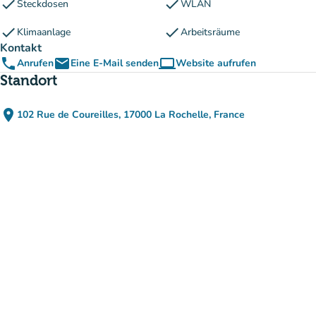
check
check
Steckdosen
WLAN
check
check
Klimaanlage
Arbeitsräume
Kontakt
phone
email
computer
Anrufen
Eine E-Mail senden
Website aufrufen
(new tab)
Standort
place
102 Rue de Coureilles, 17000 La Rochelle, France
(in Google Maps öffnen)
(new tab)