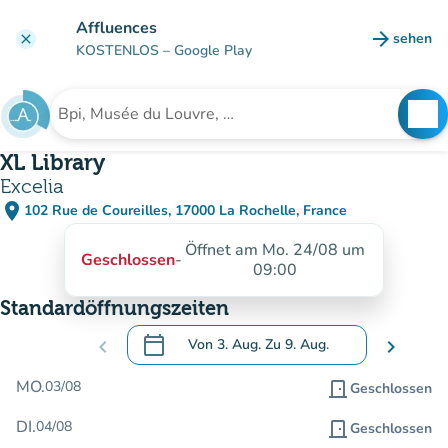
Gehe zum Hauptinhalt
Affluences
arrow_forward
sehen
clear
(new ta
KOSTENLOS
– Google Play
search
See
Suche nach einer Einrichtung
XL Library
Excelia
place
102 Rue de Coureilles, 17000 La Rochelle, France
(in Google Maps öffnen)
(new tab)
Öffnet am Mo. 24/08 um
Geschlossen
-
09:00
Standardöffnungszeiten
calendar_today
chevron_left
Von
3. Aug.
Zu
9. Aug.
chevron_right
.
Öffnen Sie den Kalender, um Daten zu än
MO.
03/08
door_front
Geschlossen
DI.
04/08
door_front
Geschlossen