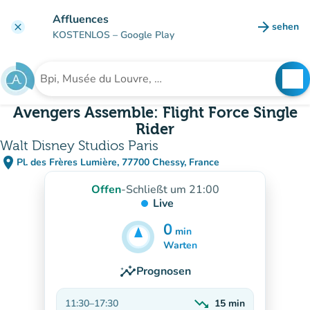
Gehe zum Hauptinhalt
Affluences
arrow_forward
sehen
clear
(new ta
KOSTENLOS
– Google Play
search
See
Suche nach einer Einrichtung
Avengers Assemble: Flight Force Single
Rider
Walt Disney Studios Paris
place
Pl. des Frères Lumière, 77700 Chessy, France
(in Google Maps öffnen)
(new tab)
Offen
-
Schließt um 21:00
Live
0
min
20
min
Warten
insights
Prognosen
trending_down
11:30
–
17:30
15
min