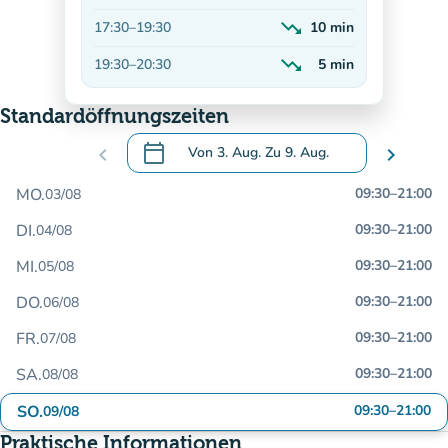
Abnehmend
trending_down
17:30
–
19:30
10
min
Abnehmend
trending_down
19:30
–
20:30
5
min
Abnehmend
Standardöffnungszeiten
calendar_today
chevron_left
Von
3. Aug.
Zu
9. Aug.
chevron_right
.
Öffnen Sie den Kalender, um Daten zu än
MO.
09:30
–
21:00
03/08
DI.
09:30
–
21:00
04/08
MI.
09:30
–
21:00
05/08
DO.
09:30
–
21:00
06/08
FR.
09:30
–
21:00
07/08
SA.
09:30
–
21:00
08/08
SO.
09:30
–
21:00
09/08
Praktische Informationen