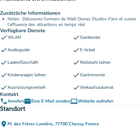
Zusätzliche Informationen
Notes : Découvrez l’univers de Walt Disney Studios Paris et suivez
l’affluence des attractions en temps réel
Verfügbare Dienste
check
check
WLAN
Garderobe
check
check
Audioguide
E-ticket
check
check
Laden/Geschäft
Rollstuhl leihen
check
check
Kinderwagen leihen
Gastronomie
check
check
Ausrüstungsverleih
Verkaufsautomat
Kontakt
phone
email
computer
Anrufen
Eine E-Mail senden
Website aufrufen
(new tab)
Standort
place
Pl. des Frères Lumière, 77700 Chessy, France
(in Google Maps öffnen)
(new tab)