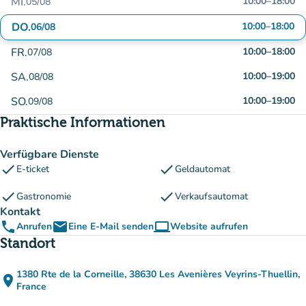
MI.
10:00
–
18:00
05/08
DO.
10:00
–
18:00
06/08
FR.
10:00
–
18:00
07/08
SA.
10:00
–
19:00
08/08
SO.
10:00
–
19:00
09/08
Praktische Informationen
Verfügbare Dienste
check
check
E-ticket
Geldautomat
check
check
Gastronomie
Verkaufsautomat
Kontakt
phone
email
computer
Anrufen
Eine E-Mail senden
Website aufrufen
(new tab)
Standort
1380 Rte de la Corneille, 38630 Les Avenières Veyrins-Thuellin,
place
(in Google Maps öffnen)
(new tab)
France