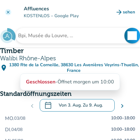
Gehe zum Hauptinhalt
Affluences
arrow_forward
sehen
clear
(new ta
KOSTENLOS
– Google Play
search
See
Suche nach einer Einrichtung
Timber
Walibi Rhône-Alpes
1380 Rte de la Corneille, 38630 Les Avenières Veyrins-Thuellin,
place
(in Google Maps öffnen)
(new tab)
France
Geschlossen
-
Öffnet morgen um 10:00
Standardöffnungszeiten
calendar_today
chevron_left
Von
3. Aug.
Zu
9. Aug.
chevron_right
.
Öffnen Sie den Kalender, um Daten zu än
MO.
10:00
–
18:00
03/08
DI.
10:00
–
18:00
04/08