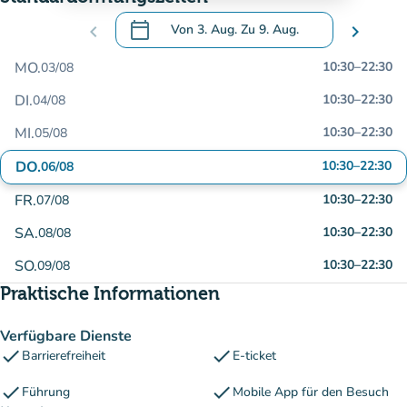
calendar_today
chevron_left
Von
3. Aug.
Zu
9. Aug.
chevron_right
.
Öffnen Sie den Kalender, um Daten zu än
MO.
10:30
–
22:30
03/08
DI.
10:30
–
22:30
04/08
MI.
10:30
–
22:30
05/08
DO.
10:30
–
22:30
06/08
FR.
10:30
–
22:30
07/08
SA.
10:30
–
22:30
08/08
SO.
10:30
–
22:30
09/08
Praktische Informationen
Verfügbare Dienste
check
check
Barrierefreiheit
E-ticket
check
check
Führung
Mobile App für den Besuch