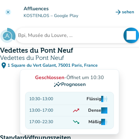
Gehe zum Hauptinhalt
Affluences
arrow_forward
sehen
clear
(new ta
KOSTENLOS
– Google Play
search
See
Suche nach einer Einrichtung
Vedettes du Pont Neuf
Vedettes du Pont Neuf
place
1 Square du Vert Galant, 75001 Paris, France
(in Google Maps öffnen)
(new tab)
Geschlossen
-
Öffnet um 10:30
insights
Prognosen
10:30
–
13:00
Flüssig
man
man
man
trending_up
13:00
–
17:00
Dense
man
man
man
Auf dem Vormarsch
trending_down
17:00
–
22:30
Mäßig
man
man
man
Abnehmend
Standardöffnungszeiten