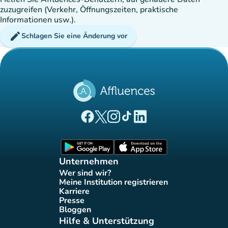
zuzugreifen (Verkehr, Öffnungszeiten, praktische
Informationen usw.).
edit
Schlagen Sie eine Änderung vor
(new tab)
(new tab)
(new tab)
(new tab)
(new tab)
Affluences Facebook-Seite
Affluences Twitter-Seite
Affluences Instagram-Seite
Affluences Tiktok-Seite
Affluences LinkedIn-Seit
(new tab)
(new tab)
Unternehmen
Wer sind wir?
(new tab)
Meine Institution registrieren
(new tab)
Karriere
(new tab)
Presse
(new tab)
Bloggen
(new tab)
Hilfe & Unterstützung