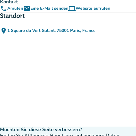
Kontakt
phone
email
computer
Anrufen
Eine E-Mail senden
Website aufrufen
(new tab)
Standort
place
1 Square du Vert Galant, 75001 Paris, France
(in Google Maps öffnen)
(new tab)
Möchten Sie diese Seite verbessern?
Helfen Sie Affluences-Benutzern, auf genauere Daten