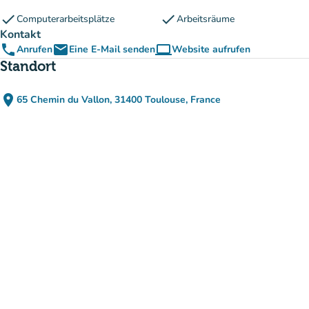
check
check
Computerarbeitsplätze
Arbeitsräume
Kontakt
phone
email
computer
Anrufen
Eine E-Mail senden
Website aufrufen
(new tab)
Standort
place
65 Chemin du Vallon, 31400 Toulouse, France
(in Google Maps öffnen)
(new tab)