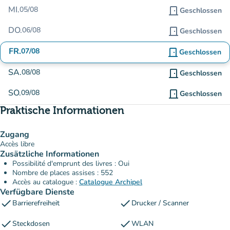
MI.
05/08
door_front
Geschlossen
DO.
06/08
door_front
Geschlossen
FR.
07/08
door_front
Geschlossen
SA.
08/08
door_front
Geschlossen
SO.
09/08
door_front
Geschlossen
Praktische Informationen
Zugang
Accès libre
Zusätzliche Informationen
Possibilité d'emprunt des livres : Oui
Nombre de places assises : 552
Accès au catalogue :
Catalogue Archipel
Verfügbare Dienste
check
check
Barrierefreiheit
Drucker / Scanner
check
check
Steckdosen
WLAN