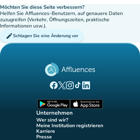
Möchten Sie diese Seite verbessern?
Helfen Sie Affluences-Benutzern, auf genauere Daten
zuzugreifen (Verkehr, Öffnungszeiten, praktische
Informationen usw.).
edit
Schlagen Sie eine Änderung vor
(new tab)
(new tab)
(new tab)
(new tab)
(new tab)
Affluences Facebook-Seite
Affluences Twitter-Seite
Affluences Instagram-Seite
Affluences Tiktok-Seite
Affluences LinkedIn-Seit
(new tab)
(new tab)
Unternehmen
Wer sind wir?
(new tab)
Meine Institution registrieren
(new tab)
Karriere
(new tab)
Presse
(new tab)