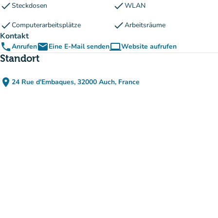
check
check
Steckdosen
WLAN
check
check
Computerarbeitsplätze
Arbeitsräume
Kontakt
phone
email
computer
Anrufen
Eine E-Mail senden
Website aufrufen
(new tab)
Standort
place
24 Rue d'Embaques, 32000 Auch, France
(in Google Maps öffnen)
(new tab)