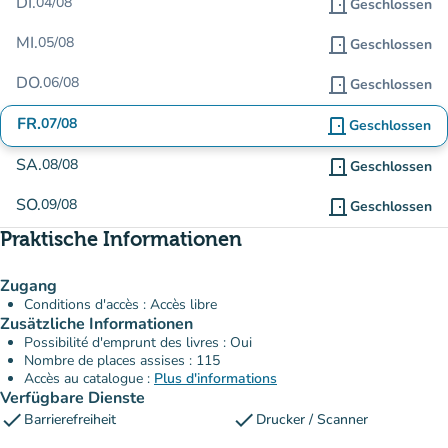
DI.
04/08
door_front
Geschlossen
MI.
05/08
door_front
Geschlossen
DO.
06/08
door_front
Geschlossen
FR.
07/08
door_front
Geschlossen
SA.
08/08
door_front
Geschlossen
SO.
09/08
door_front
Geschlossen
Praktische Informationen
Zugang
Conditions d'accès : Accès libre
Zusätzliche Informationen
Possibilité d'emprunt des livres : Oui
Nombre de places assises : 115
Accès au catalogue :
Plus d'informations
Verfügbare Dienste
check
check
Barrierefreiheit
Drucker / Scanner