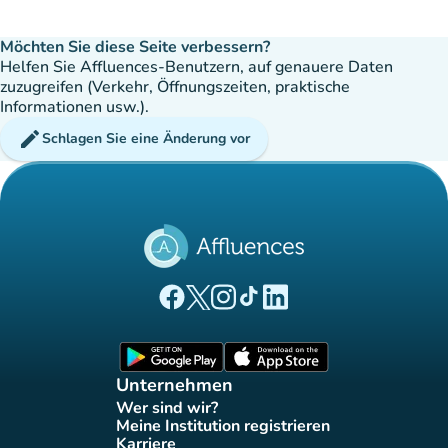
Möchten Sie diese Seite verbessern?
Helfen Sie Affluences-Benutzern, auf genauere Daten
zuzugreifen (Verkehr, Öffnungszeiten, praktische
Informationen usw.).
edit
Schlagen Sie eine Änderung vor
(new tab)
(new tab)
(new tab)
(new tab)
(new tab)
Affluences Facebook-Seite
Affluences Twitter-Seite
Affluences Instagram-Seite
Affluences Tiktok-Seite
Affluences LinkedIn-Seit
(new tab)
(new tab)
Unternehmen
Wer sind wir?
(new tab)
Meine Institution registrieren
(new tab)
Karriere