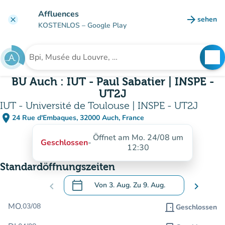
Gehe zum Hauptinhalt
Affluences
arrow_forward
sehen
clear
(new ta
KOSTENLOS
– Google Play
search
See
Suche nach einer Einrichtung
BU Auch : IUT - Paul Sabatier | INSPE -
UT2J
IUT - Université de Toulouse | INSPE - UT2J
place
24 Rue d'Embaques, 32000 Auch, France
(in Google Maps öffnen)
(new tab)
Öffnet am Mo. 24/08 um
Geschlossen
-
12:30
Standardöffnungszeiten
calendar_today
chevron_left
Von
3. Aug.
Zu
9. Aug.
chevron_right
.
Öffnen Sie den Kalender, um Daten zu än
MO.
03/08
door_front
Geschlossen