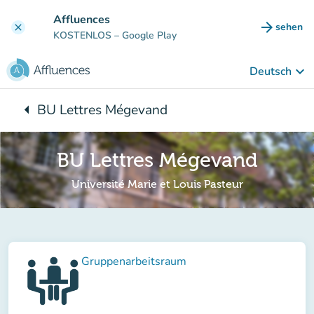
Gehe zum Hauptinhalt
Affluences
arrow_forward
sehen
clear
(new ta
KOSTENLOS
– Google Play
keyboard_arrow_down
Deutsch
arrow_left
BU Lettres Mégevand
Zurück zu:
BU Lettres Mégevand
Université Marie et Louis Pasteur
Gruppenarbeitsraum