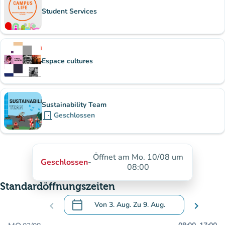
Student Services
Espace cultures
Sustainability Team
door_front
Geschlossen
Öffnet am Mo. 10/08 um
Geschlossen
-
08:00
Standardöffnungszeiten
calendar_today
chevron_left
Von
3. Aug.
Zu
9. Aug.
chevron_right
.
Öffnen Sie den Kalender, um Daten zu än