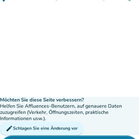
(in Google Maps öffnen)
(new tab)
Möchten Sie diese Seite verbessern?
Helfen Sie Affluences-Benutzern, auf genauere Daten
zuzugreifen (Verkehr, Öffnungszeiten, praktische
Informationen usw.).
edit
Schlagen Sie eine Änderung vor