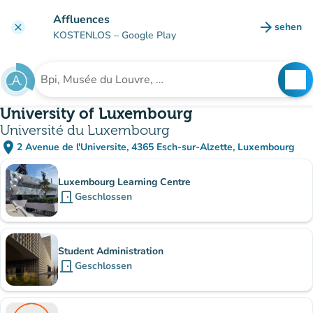
Gehe zum Hauptinhalt
Affluences
arrow_forward
sehen
clear
(new ta
KOSTENLOS
– Google Play
search
See
Suche nach einer Einrichtung
University of Luxembourg
Université du Luxembourg
place
2 Avenue de l'Universite, 4365 Esch-sur-Alzette, Luxembourg
(in Google Maps öffnen)
(new tab)
Unterinstitutionen
Luxembourg Learning Centre
door_front
Geschlossen
Student Administration
door_front
Geschlossen