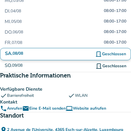
MO.
08:00
–
17:00
03/08
DI.
08:00
–
17:00
04/08
MI.
08:00
–
17:00
05/08
DO.
08:00
–
17:00
06/08
FR.
08:00
–
17:00
07/08
SA.
08/08
door_front
Geschlossen
SO.
09/08
door_front
Geschlossen
Praktische Informationen
Verfügbare Dienste
check
check
Barrierefreiheit
WLAN
Kontakt
phone
email
computer
Anrufen
Eine E-Mail senden
Website aufrufen
(new tab)
Standort
place
2 Avenue de l'Universite, 4365 Esch-sur-Alzette, Luxembourg