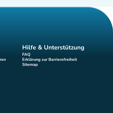
Hilfe & Unterstützung
FAQ
(new tab)
eren
Erklärung zur Barrierefreiheit
(new tab)
Sitemap
(new tab)