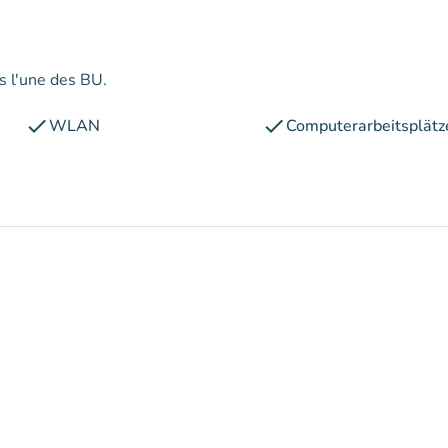
ns l'une des BU.
check
check
WLAN
Computerarbeitsplätz