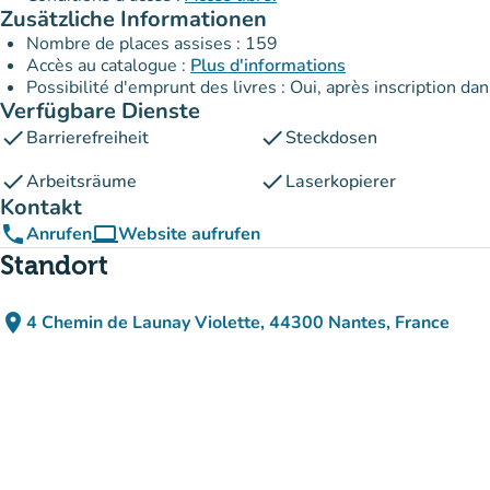
Zusätzliche Informationen
Nombre de places assises : 159
Accès au catalogue :
Plus d'informations
Possibilité d'emprunt des livres : Oui, après inscription da
Verfügbare Dienste
check
check
Barrierefreiheit
Steckdosen
check
check
Arbeitsräume
Laserkopierer
Kontakt
phone
computer
Anrufen
Website aufrufen
(new tab)
Standort
place
4 Chemin de Launay Violette, 44300 Nantes, France
(in Google Maps öffnen)
(new tab)