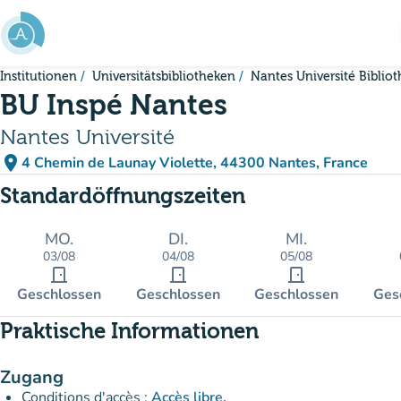
Gehe zum Hauptinhalt
Institutionen
Universitätsbibliotheken
Nantes Université Biblio
BU Inspé Nantes
Nantes Université
place
4 Chemin de Launay Violette, 44300 Nantes, France
(in Google Maps öffnen)
(new tab)
Standardöffnungszeiten
MO.
DI.
MI.
03/08
04/08
05/08
door_front
door_front
door_front
Geschlossen
Geschlossen
Geschlossen
Ges
Praktische Informationen
Zugang
Conditions d'accès :
Accès libre.