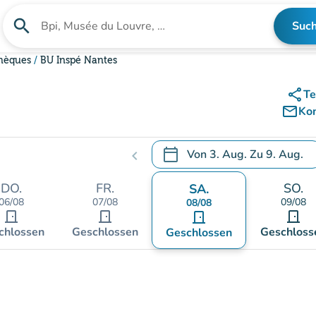
search
Suc
Suche nach einer Einrichtung
thèques
BU Inspé Nantes
share
Te
mail_outline
Ko
calendar_today
Von
3. Aug.
Zu
9. Aug.
chevron_left
.
Öffnen Sie den Kalender, um
DO.
FR.
SO.
SA.
06/08
07/08
09/08
08/08
door_front
door_front
door_front
door_front
chlossen
Geschlossen
Geschloss
Geschlossen