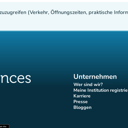
uzugreifen (Verkehr, Öffnungszeiten, praktische Inform
Unternehmen
Wer sind wir?
(new tab)
Meine Institution registri
(new tab)
Karriere
(new tab)
Presse
b)
 tab)
new tab)
(new tab)
Bloggen
ok-Seite
tter-Seite
Instagram-Seite
es Tiktok-Seite
uences LinkedIn-Seite
(new tab)
(new tab)