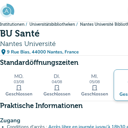
Gehe zum Hauptinhalt
Institutionen
Universitätsbibliotheken
Nantes Université Biblio
BU Santé
Nantes Université
place
9 Rue Bias, 44000 Nantes, France
(in Google Maps öffnen)
(new tab)
Standardöffnungszeiten
MO.
DI.
MI.
03/08
04/08
05/08
door_front
door_front
door_front
Geschlossen
Geschlossen
Geschlossen
Ges
Praktische Informationen
Zugang
Conditions d'accès :
Accès libre en journée jusqu'à 18h30 