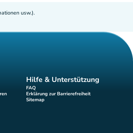
ationen usw.).
Hilfe & Unterstützung
FAQ
(new tab)
eren
Erklärung zur Barrierefreiheit
(new tab)
Sitemap
(new tab)