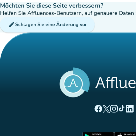
Möchten Sie diese Seite verbessern?
Helfen Sie Affluences-Benutzern, auf genauere Daten z
edit
Schlagen Sie eine Änderung vor
(new tab)
(new tab)
(new ta
(new
(
Affluences Facebo
Affluences Twi
Affluences 
Affluenc
Affl
(new tab)