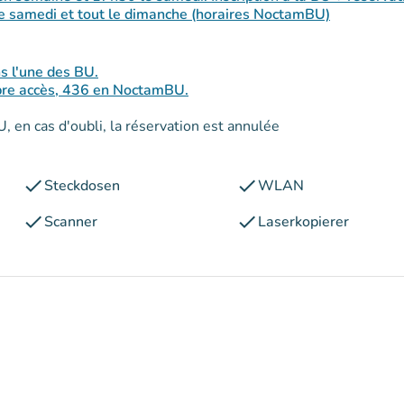
 le samedi et tout le dimanche (horaires NoctamBU)
ns l'une des BU.
ibre accès, 436 en NoctamBU.
U, en cas d'oubli, la réservation est annulée
check
check
Steckdosen
WLAN
check
check
Scanner
Laserkopierer