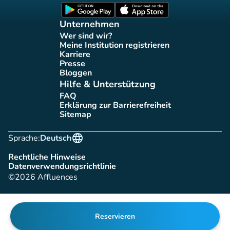
(new tab)
(new tab)
Unternehmen
Wer sind wir?
(new tab)
Meine Institution registrieren
(new tab)
Karriere
(new tab)
Presse
(new tab)
Bloggen
(new tab)
Hilfe & Unterstützung
FAQ
(new tab)
Erklärung zur Barrierefreiheit
(new tab)
Sitemap
(new tab)
language
Sprache:
Deutsch
Rechtliche Hinweise
(new tab)
Datenverwendungsrichtlinie
(new tab)
©2026 Affluences
Reservieren