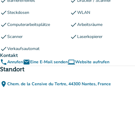
check
check
Barrierefreiheit
Drucker / Scanner
check
check
Steckdosen
WLAN
check
check
Computerarbeitsplätze
Arbeitsräume
check
check
Scanner
Laserkopierer
check
Verkaufsautomat
Kontakt
phone
email
computer
Anrufen
Eine E-Mail senden
Website aufrufen
(new tab)
Standort
place
Chem. de la Censive du Tertre, 44300 Nantes, France
(in Google Maps öffnen)
(new tab)