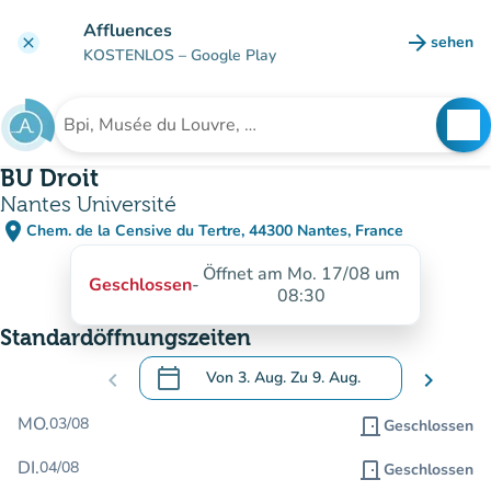
Gehe zum Hauptinhalt
Affluences
arrow_forward
sehen
clear
(new ta
KOSTENLOS
– Google Play
search
See
Suche nach einer Einrichtung
BU Droit
Nantes Université
place
Chem. de la Censive du Tertre, 44300 Nantes, France
(in Google Maps öffnen)
(new tab)
Öffnet am Mo. 17/08 um
Geschlossen
-
08:30
Standardöffnungszeiten
calendar_today
chevron_left
Von
3. Aug.
Zu
9. Aug.
chevron_right
.
Öffnen Sie den Kalender, um Daten zu än
MO.
03/08
door_front
Geschlossen
DI.
04/08
door_front
Geschlossen