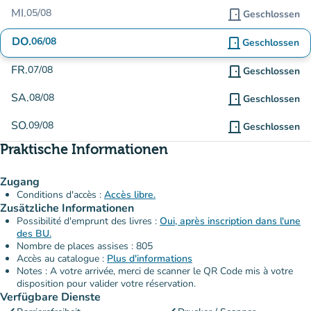
MI.
05/08
door_front
Geschlossen
DO.
06/08
door_front
Geschlossen
FR.
07/08
door_front
Geschlossen
SA.
08/08
door_front
Geschlossen
SO.
09/08
door_front
Geschlossen
Praktische Informationen
Zugang
Conditions d'accès :
Accès libre.
Zusätzliche Informationen
Possibilité d'emprunt des livres :
Oui, après inscription dans l'une
des BU.
Nombre de places assises : 805
Accès au catalogue :
Plus d'informations
Notes : A votre arrivée, merci de scanner le QR Code mis à votre
disposition pour valider votre réservation.
Verfügbare Dienste