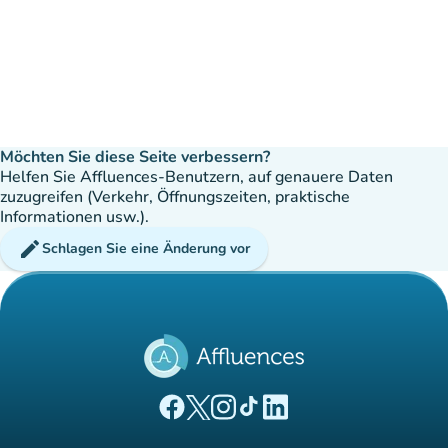
Möchten Sie diese Seite verbessern?
Helfen Sie Affluences-Benutzern, auf genauere Daten
zuzugreifen (Verkehr, Öffnungszeiten, praktische
Informationen usw.).
edit
Schlagen Sie eine Änderung vor
(new tab)
(new tab)
(new tab)
(new tab)
(new tab)
Affluences Facebook-Seite
Affluences Twitter-Seite
Affluences Instagram-Seite
Affluences Tiktok-Seite
Affluences LinkedIn-Seit