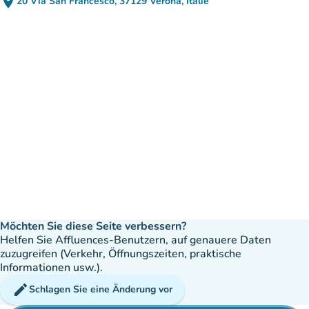
place
20 Via San Francesco, 37129 Verona, Italie
(in Google Maps öffnen)
(new tab)
Möchten Sie diese Seite verbessern?
Helfen Sie Affluences-Benutzern, auf genauere Daten
zuzugreifen (Verkehr, Öffnungszeiten, praktische
Informationen usw.).
edit
Schlagen Sie eine Änderung vor