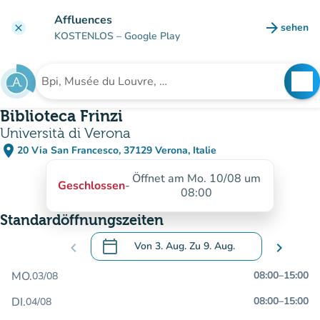
Gehe zum Hauptinhalt
Affluences
arrow_forward
sehen
clear
(new ta
KOSTENLOS
– Google Play
search
See
Suche nach einer Einrichtung
Biblioteca Frinzi
Università di Verona
place
20 Via San Francesco, 37129 Verona, Italie
(in Google Maps öffnen)
(new tab)
Öffnet am Mo. 10/08 um
Geschlossen
-
08:00
Standardöffnungszeiten
calendar_today
chevron_left
Von
3. Aug.
Zu
9. Aug.
chevron_right
.
Öffnen Sie den Kalender, um Daten zu än
MO.
08:00
–
15:00
03/08
DI.
08:00
–
15:00
04/08