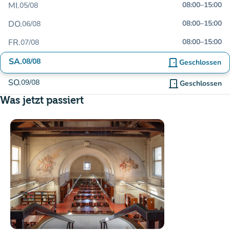
MI.
08:00
–
15:00
05/08
DO.
08:00
–
15:00
06/08
FR.
08:00
–
15:00
07/08
SA.
08/08
door_front
Geschlossen
SO.
09/08
door_front
Geschlossen
Was jetzt passiert