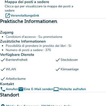
Mappa dei posti a sedere
Clicca qui per visualizzare la mappa dei posti a
sedere
open_in_new
Veranstaltungslink
(new tab)
Praktische Informationen
Zugang
Condizioni d'accesso : Su prenotazione
Zusätzliche Informationen
Possibilità di prendere in prestito dei libri : Si
Numero di posti a sedere : 370
Verfügbare Dienste
check
check
Barrierefreiheit
Steckdosen
check
check
WLAN
Klimaanlage
check
Arbeitsräume
Kontakt
phone
email
computer
Anrufen
Eine E-Mail senden
Website aufrufen
(new tab)
Standort