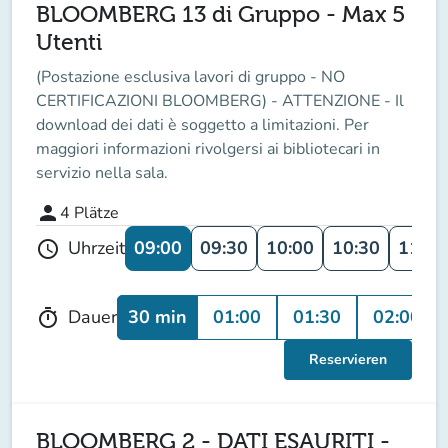
BLOOMBERG 13 di Gruppo - Max 5
Utenti
(Postazione esclusiva lavori di gruppo - NO
CERTIFICAZIONI BLOOMBERG) - ATTENZIONE - Il
download dei dati è soggetto a limitazioni. Per
maggiori informazioni rivolgersi ai bibliotecari in
servizio nella sala.
person
4
Plätze
09:00
09:30
10:00
10:30
11:00
Uhrzeit
schedule
30 min
01:00
01:30
02:00
Dauer
timer
Reservieren
BLOOMBERG 2 - DATI ESAURITI -