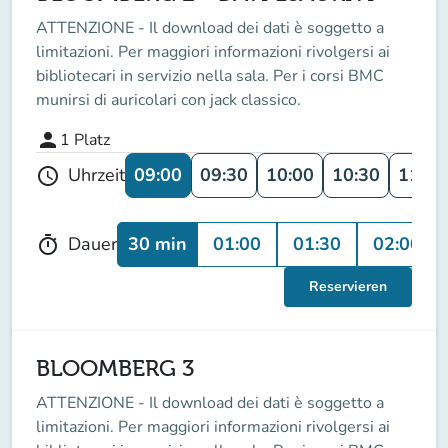
ATTENZIONE - Il download dei dati è soggetto a
limitazioni. Per maggiori informazioni rivolgersi ai
bibliotecari in servizio nella sala. Per i corsi BMC
munirsi di auricolari con jack classico.
person
1
Platz
09:00
09:30
10:00
10:30
11:00
Uhrzeit
schedule
30 min
01:00
01:30
02:00
Dauer
timer
Reservieren
BLOOMBERG 3
ATTENZIONE - Il download dei dati è soggetto a
limitazioni. Per maggiori informazioni rivolgersi ai