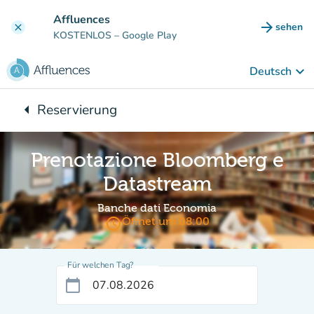
Gehe zum Hauptinhalt
Affluences
arrow_forward
sehen
clear
(new ta
KOSTENLOS
– Google Play
keyboard_arrow_down
Deutsch
arrow_left
Reservierung
Zurück zu:
Prenotazione Bloomberg e
Datastream
Banche dati Economia
access_time
Öffnet um 08:00
Für welchen Tag?
calendar_today