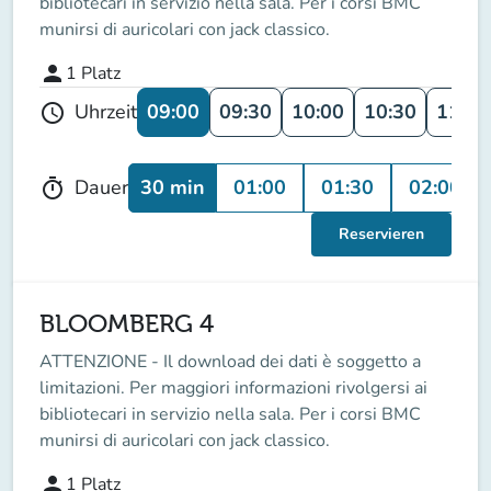
bibliotecari in servizio nella sala. Per i corsi BMC
munirsi di auricolari con jack classico.
person
1
Platz
09:00
09:30
10:00
10:30
11:00
Uhrzeit
schedule
30 min
01:00
01:30
02:00
Dauer
timer
Reservieren
BLOOMBERG 4
ATTENZIONE - Il download dei dati è soggetto a
limitazioni. Per maggiori informazioni rivolgersi ai
bibliotecari in servizio nella sala. Per i corsi BMC
munirsi di auricolari con jack classico.
person
1
Platz