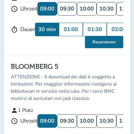
09:00
09:30
10:00
10:30
11:00
Uhrzeit
schedule
30 min
01:00
01:30
02:00
Dauer
timer
Reservieren
BLOOMBERG 5
ATTENZIONE - Il download dei dati è soggetto a
limitazioni. Per maggiori informazioni rivolgersi ai
bibliotecari in servizio nella sala. Per i corsi BMC
munirsi di auricolari con jack classico.
person
1
Platz
09:00
09:30
10:00
10:30
11:00
Uhrzeit
schedule