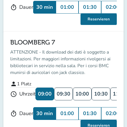
30 min
01:00
01:30
02:00
Dauer
timer
Reservieren
BLOOMBERG 7
ATTENZIONE - Il download dei dati è soggetto a
limitazioni. Per maggiori informazioni rivolgersi ai
bibliotecari in servizio nella sala. Per i corsi BMC
munirsi di auricolari con jack classico.
person
1
Platz
09:00
09:30
10:00
10:30
11:00
Uhrzeit
schedule
30 min
01:00
01:30
02:00
Dauer
timer
Reservieren