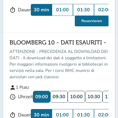
30 min
01:00
01:30
02:00
Dauer
timer
Reservieren
BLOOMBERG 10 - DATI ESAURITI -
ATTENZIONE - PRECEDENZA AL DOWNLOAD DEI
DATI - Il download dei dati è soggetto a limitazioni.
Per maggiori informazioni rivolgersi ai bibliotecari in
servizio nella sala. Per i corsi BMC munirsi di
auricolari con jack classico.
person
1
Platz
09:00
09:30
10:00
10:30
11:00
Uhrzeit
schedule
30 min
01:00
01:30
02:00
Dauer
timer