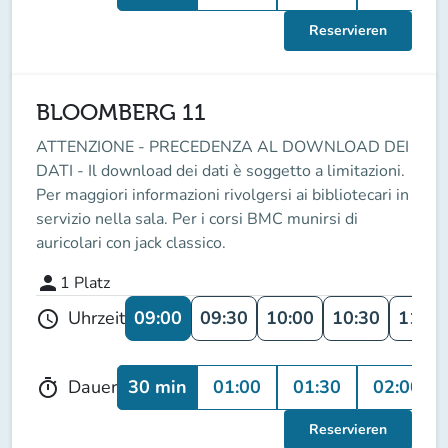
Reservieren
BLOOMBERG 11
ATTENZIONE - PRECEDENZA AL DOWNLOAD DEI
DATI - Il download dei dati è soggetto a limitazioni.
Per maggiori informazioni rivolgersi ai bibliotecari in
servizio nella sala. Per i corsi BMC munirsi di
auricolari con jack classico.
person
1
Platz
09:00
09:30
10:00
10:30
11:00
Uhrzeit
schedule
30 min
01:00
01:30
02:00
Dauer
timer
Reservieren