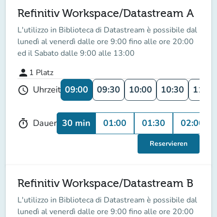
Refinitiv Workspace/Datastream A
L'utilizzo in Biblioteca di Datastream è possibile dal
lunedì al venerdì dalle ore 9:00 fino alle ore 20:00
ed il Sabato dalle 9:00 alle 13:00
person
1
Platz
09:00
09:30
10:00
10:30
11:00
Uhrzeit
schedule
30 min
01:00
01:30
02:00
Dauer
timer
Reservieren
Refinitiv Workspace/Datastream B
L'utilizzo in Biblioteca di Datastream è possibile dal
lunedì al venerdì dalle ore 9:00 fino alle ore 20:00