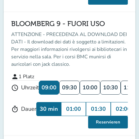
BLOOMBERG 9 - FUORI USO
ATTENZIONE - PRECEDENZA AL DOWNLOAD DEI
DATI - Il download dei dati è soggetto a limitazioni.
Per maggiori informazioni rivolgersi ai bibliotecari in
servizio nella sala. Per i corsi BMC munirsi di
auricolari con jack classico.
person
1
Platz
09:00
09:30
10:00
10:30
11:00
Uhrzeit
schedule
30 min
01:00
01:30
02:00
Dauer
timer
Reservieren