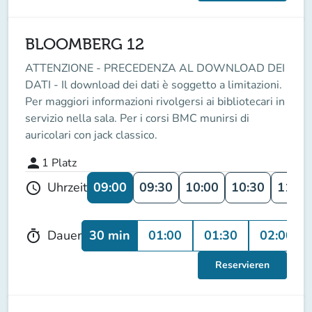
BLOOMBERG 12
ATTENZIONE - PRECEDENZA AL DOWNLOAD DEI
DATI - Il download dei dati è soggetto a limitazioni.
Per maggiori informazioni rivolgersi ai bibliotecari in
servizio nella sala. Per i corsi BMC munirsi di
auricolari con jack classico.
person
1
Platz
09:00
09:30
10:00
10:30
11:00
Uhrzeit
schedule
30 min
01:00
01:30
02:00
Dauer
timer
Reservieren