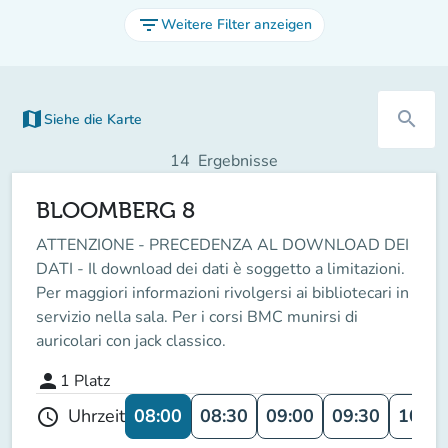
filter_list
Weitere Filter anzeigen
map
search
Siehe die Karte
(new tab)
14
Ergebnisse
BLOOMBERG 8
ATTENZIONE - PRECEDENZA AL DOWNLOAD DEI
DATI - Il download dei dati è soggetto a limitazioni.
Per maggiori informazioni rivolgersi ai bibliotecari in
servizio nella sala. Per i corsi BMC munirsi di
auricolari con jack classico.
person
1
Platz
08:00
08:30
09:00
09:30
10:00
Uhrzeit
schedule