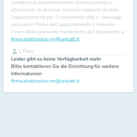
completerà autonomamente riconoscimento e
attivazione. In assenza, riceverà supporto durante
l’appuntamento per il censimento dati e i passaggi
successivi. Prima dell’appuntamento è richiesto
l’invio della scansione fronte/retro del documento a
firma.elettronica-rm@unicatt.it
.
person
1
Platz
Leider gibt es keine Verfügbarkeit mehr
Bitte kontaktieren Sie die Einrichtung für weitere
Informationen
firma.elettronica-rm@unicatt.it