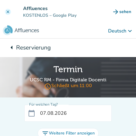
Gehe zum Hauptinhalt
Affluences
arrow_forward
sehen
clear
(new ta
KOSTENLOS
– Google Play
keyboard_arrow_down
Deutsch
arrow_left
Reservierung
Zurück zu:
Termin
UCSC RM - Firma Digitale Docenti
access_time
Schließt um 11:00
Für welchen Tag?
calendar_today
filter_list
Weitere Filter anzeigen