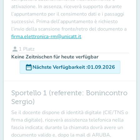
attivazione. In assenza, riceverà supporto durante
l’appuntamento per il censimento dati e i passaggi
successivi. Prima dell’appuntamento è richiesto
l’invio della scansione fronte/retro del documento a
firma.elettronica-rm@unicatt.it
.
person
1
Platz
Keine Zeitnischen für heute verfügbar
date_range
Nächste Verfügbarkeit
:
01.09.2026
Sportello 1 (referente: Bonincontro
Sergio)
Se il docente
dispone
di identità digitale (CIE/TNS o
firma digitale), riceverà assistenza telefonica nella
fascia indicata; durante la chiamata dovrà avere un
documento valido e, dopo la mail di ARUBA,