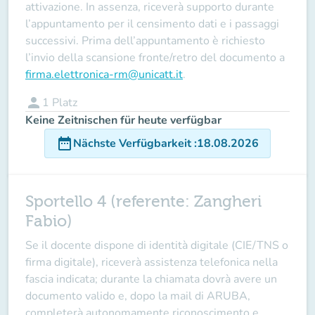
attivazione. In assenza, riceverà supporto durante
l’appuntamento per il censimento dati e i passaggi
successivi. Prima dell’appuntamento è richiesto
l’invio della scansione fronte/retro del documento a
firma.elettronica-rm@unicatt.it
.
person
1
Platz
Keine Zeitnischen für heute verfügbar
date_range
Nächste Verfügbarkeit
:
18.08.2026
Sportello 4 (referente: Zangheri
Fabio)
Se il docente
dispone
di identità digitale (CIE/TNS o
firma digitale), riceverà assistenza telefonica nella
fascia indicata; durante la chiamata dovrà avere un
documento valido e, dopo la mail di ARUBA,
completerà autonomamente riconoscimento e