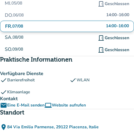
MI.
05/08
door_front
Geschlossen
DO.
14:00
–
16:00
06/08
FR.
14:00
–
16:00
07/08
SA.
08/08
door_front
Geschlossen
SO.
09/08
door_front
Geschlossen
Praktische Informationen
Verfügbare Dienste
check
check
Barrierefreiheit
WLAN
check
Klimaanlage
Kontakt
email
computer
Eine E-Mail senden
Website aufrufen
(new tab)
Standort
place
84 Via Emilia Parmense, 29122 Piacenza, Italie
(in Google Maps öffnen)
(new tab)