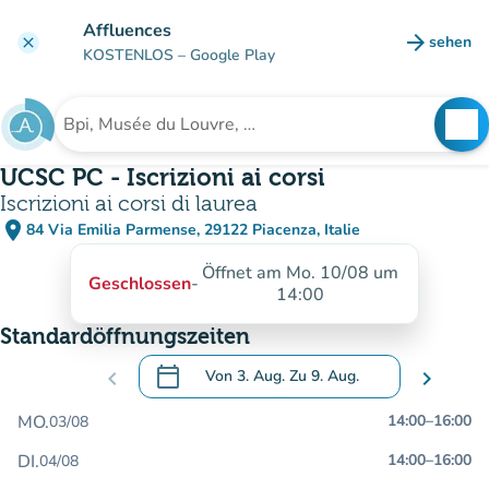
Gehe zum Hauptinhalt
Affluences
arrow_forward
sehen
clear
(new ta
KOSTENLOS
– Google Play
search
See
Suche nach einer Einrichtung
UCSC PC - Iscrizioni ai corsi
Iscrizioni ai corsi di laurea
place
84 Via Emilia Parmense, 29122 Piacenza, Italie
(in Google Maps öffnen)
(new tab)
Öffnet am Mo. 10/08 um
Geschlossen
-
14:00
Standardöffnungszeiten
calendar_today
chevron_left
Von
3. Aug.
Zu
9. Aug.
chevron_right
.
Öffnen Sie den Kalender, um Daten zu än
MO.
14:00
–
16:00
03/08
DI.
14:00
–
16:00
04/08