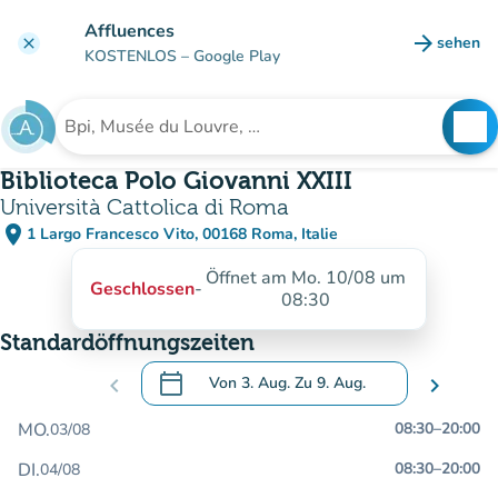
Gehe zum Hauptinhalt
Affluences
arrow_forward
sehen
clear
(new ta
KOSTENLOS
– Google Play
search
See
Suche nach einer Einrichtung
Biblioteca Polo Giovanni XXIII
Università Cattolica di Roma
place
1 Largo Francesco Vito, 00168 Roma, Italie
(in Google Maps öffnen)
(new tab)
Öffnet am Mo. 10/08 um
Geschlossen
-
08:30
Standardöffnungszeiten
calendar_today
chevron_left
Von
3. Aug.
Zu
9. Aug.
chevron_right
.
Öffnen Sie den Kalender, um Daten zu än
MO.
08:30
–
20:00
03/08
DI.
08:30
–
20:00
04/08