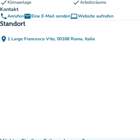
check
check
Klimaanlage
Arbeitsräume
Kontakt
phone
email
computer
Anrufen
Eine E-Mail senden
Website aufrufen
(new tab)
Standort
place
1 Largo Francesco Vito, 00168 Roma, Italie
(in Google Maps öffnen)
(new tab)