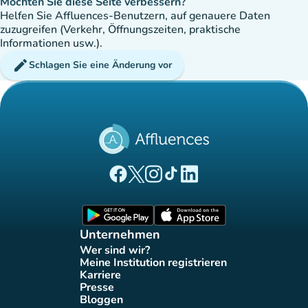
Möchten Sie diese Seite verbessern?
Helfen Sie Affluences-Benutzern, auf genauere Daten
zuzugreifen (Verkehr, Öffnungszeiten, praktische
Informationen usw.).
edit
Schlagen Sie eine Änderung vor
(new tab)
(new tab)
(new tab)
(new tab)
(new tab)
Affluences Facebook-Seite
Affluences Twitter-Seite
Affluences Instagram-Seite
Affluences Tiktok-Seite
Affluences LinkedIn-Seit
(new tab)
(new tab)
Unternehmen
Wer sind wir?
(new tab)
Meine Institution registrieren
(new tab)
Karriere
(new tab)
Presse
(new tab)
Bloggen
(new tab)