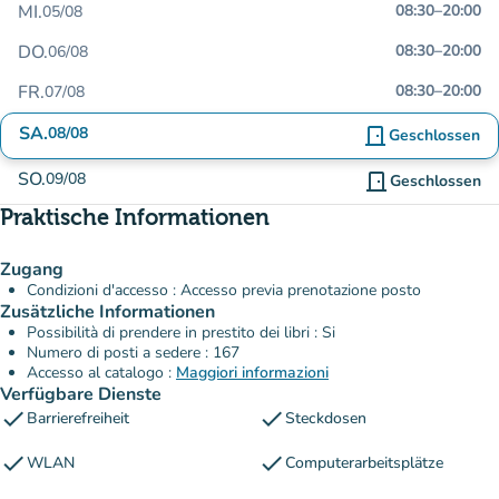
MI.
08:30
–
20:00
05/08
DO.
08:30
–
20:00
06/08
FR.
08:30
–
20:00
07/08
SA.
08/08
door_front
Geschlossen
SO.
09/08
door_front
Geschlossen
Praktische Informationen
Zugang
Condizioni d'accesso : Accesso previa prenotazione posto
Zusätzliche Informationen
Possibilità di prendere in prestito dei libri : Si
Numero di posti a sedere : 167
Accesso al catalogo :
Maggiori informazioni
Verfügbare Dienste
check
check
Barrierefreiheit
Steckdosen
check
check
WLAN
Computerarbeitsplätze