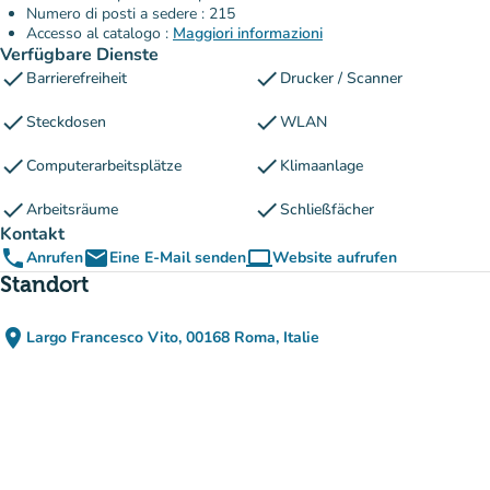
Numero di posti a sedere : 215
Accesso al catalogo :
Maggiori informazioni
Verfügbare Dienste
check
check
Barrierefreiheit
Drucker / Scanner
check
check
Steckdosen
WLAN
check
check
Computerarbeitsplätze
Klimaanlage
check
check
Arbeitsräume
Schließfächer
Kontakt
phone
email
computer
Anrufen
Eine E-Mail senden
Website aufrufen
(new tab)
Standort
place
Largo Francesco Vito, 00168 Roma, Italie
(in Google Maps öffnen)
(new tab)