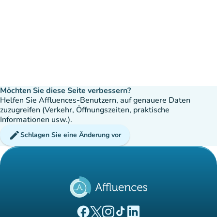
Möchten Sie diese Seite verbessern?
Helfen Sie Affluences-Benutzern, auf genauere Daten
zuzugreifen (Verkehr, Öffnungszeiten, praktische
Informationen usw.).
edit
Schlagen Sie eine Änderung vor
(new tab)
(new tab)
(new tab)
(new tab)
(new tab)