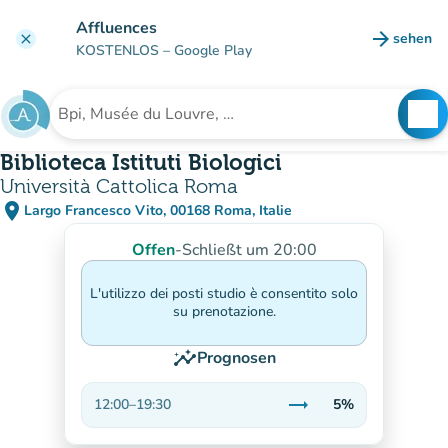
Gehe zum Hauptinhalt
Affluences
arrow_forward
sehen
clear
(new ta
KOSTENLOS
– Google Play
search
See
Suche nach einer Einrichtung
Biblioteca Istituti Biologici
Università Cattolica Roma
place
Largo Francesco Vito, 00168 Roma, Italie
(in Google Maps öffnen)
(new tab)
Offen
-
Schließt um 20:00
L'utilizzo dei posti studio è consentito solo
su prenotazione.
insights
Prognosen
trending_flat
12:00
–
19:30
5%
Stabil