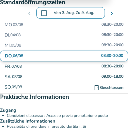
Standardöffnungszeiten
calendar_today
chevron_left
Von
3. Aug.
Zu
9. Aug.
chevron_right
.
Öffnen Sie den Kalender, um Daten zu än
MO.
08:30
–
20:00
03/08
DI.
08:30
–
20:00
04/08
MI.
08:30
–
20:00
05/08
DO.
08:30
–
20:00
06/08
FR.
08:30
–
20:00
07/08
SA.
09:00
–
18:00
08/08
SO.
09/08
door_front
Geschlossen
Praktische Informationen
Zugang
Condizioni d'accesso : Accesso previa prenotazione posto
Zusätzliche Informationen
Possibilità di prendere in prestito dei libri : Si