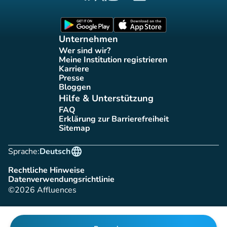
Affluences Facebook-Seite
Affluences Twitter-Seite
Affluences Instagram-Seite
Affluences Tiktok-Seite
Affluences LinkedIn-Seit
(new tab)
(new tab)
Unternehmen
Wer sind wir?
(new tab)
Meine Institution registrieren
(new tab)
Karriere
(new tab)
Presse
(new tab)
Bloggen
(new tab)
Hilfe & Unterstützung
FAQ
(new tab)
Erklärung zur Barrierefreiheit
(new tab)
Sitemap
(new tab)
language
Sprache:
Deutsch
Rechtliche Hinweise
(new tab)
Datenverwendungsrichtlinie
(new tab)
©2026 Affluences