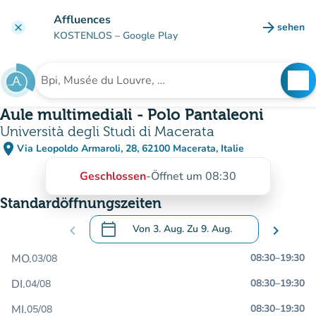
Gehe zum Hauptinhalt
Affluences
arrow_forward
sehen
clear
(new ta
KOSTENLOS
– Google Play
search
See
Suche nach einer Einrichtung
Aule multimediali - Polo Pantaleoni
Università degli Studi di Macerata
place
Via Leopoldo Armaroli, 28, 62100 Macerata, Italie
(in Google Maps öffnen)
(new tab)
Geschlossen
-
Öffnet um 08:30
Standardöffnungszeiten
calendar_today
chevron_left
Von
3. Aug.
Zu
9. Aug.
chevron_right
.
Öffnen Sie den Kalender, um Daten zu än
MO.
08:30
–
19:30
03/08
DI.
08:30
–
19:30
04/08
MI.
08:30
–
19:30
05/08