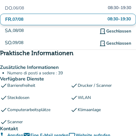
DO.
08:30
–
19:30
06/08
FR.
08:30
–
19:30
07/08
SA.
08/08
door_front
Geschlossen
SO.
09/08
door_front
Geschlossen
Praktische Informationen
Zusätzliche Informationen
Numero di posti a sedere : 39
Verfügbare Dienste
check
check
Barrierefreiheit
Drucker / Scanner
check
check
Steckdosen
WLAN
check
check
Computerarbeitsplätze
Klimaanlage
check
Scanner
Kontakt
phone
email
computer
Anrufen
Eine E-Mail senden
Website aufrufen