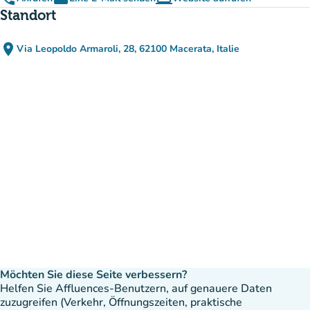
(new tab)
Standort
place
Via Leopoldo Armaroli, 28, 62100 Macerata, Italie
(in Google Maps öffnen)
(new tab)
Möchten Sie diese Seite verbessern?
Helfen Sie Affluences-Benutzern, auf genauere Daten
zuzugreifen (Verkehr, Öffnungszeiten, praktische