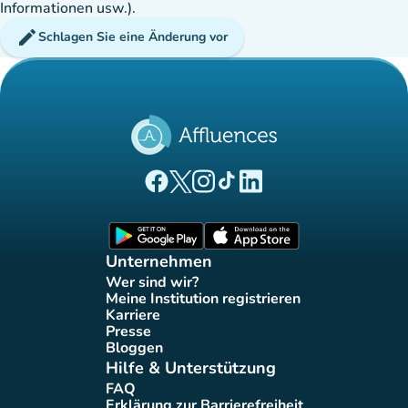
Informationen usw.).
edit
Schlagen Sie eine Änderung vor
(new tab)
(new tab)
(new tab)
(new tab)
(new tab)
Affluences Facebook-Seite
Affluences Twitter-Seite
Affluences Instagram-Seite
Affluences Tiktok-Seite
Affluences LinkedIn-Seit
(new tab)
(new tab)
Unternehmen
Wer sind wir?
(new tab)
Meine Institution registrieren
(new tab)
Karriere
(new tab)
Presse
(new tab)
Bloggen
(new tab)
Hilfe & Unterstützung
FAQ
(new tab)
Erklärung zur Barrierefreiheit