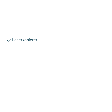
check
Laserkopierer