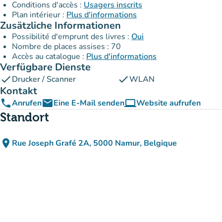
Conditions d'accès :
Usagers inscrits
Plan intérieur :
Plus d'informations
Zusätzliche Informationen
Possibilité d'emprunt des livres :
Oui
Nombre de places assises : 70
Accès au catalogue :
Plus d'informations
Verfügbare Dienste
check
check
Drucker / Scanner
WLAN
Kontakt
phone
email
computer
Anrufen
Eine E-Mail senden
Website aufrufen
(new tab)
Standort
place
Rue Joseph Grafé 2A, 5000 Namur, Belgique
(in Google Maps öffnen)
(new tab)