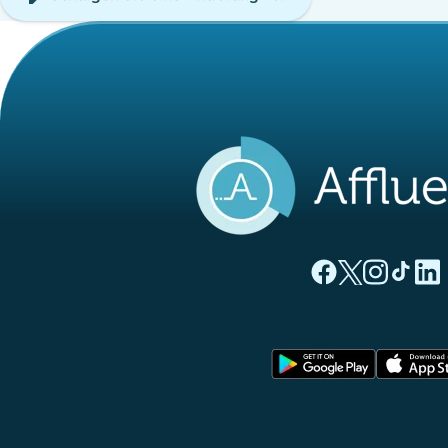
(new tab)
(new tab)
(new ta
(new
(
Affluences Facebo
Affluences Twi
Affluences 
Affluenc
Affl
(new tab)