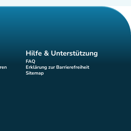
Hilfe & Unterstützung
FAQ
(new tab)
eren
Erklärung zur Barrierefreiheit
(new tab)
Sitemap
(new tab)