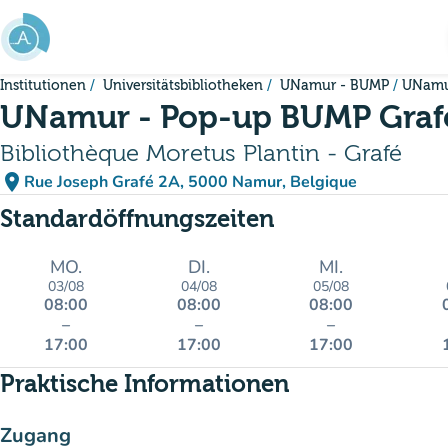
Gehe zum Hauptinhalt
Institutionen
Universitätsbibliotheken
UNamur - BUMP
UNamu
UNamur - Pop-up BUMP Graf
Bibliothèque Moretus Plantin - Grafé
place
Rue Joseph Grafé 2A, 5000 Namur, Belgique
(in Google Maps öffnen)
(new tab)
Standardöffnungszeiten
MO.
DI.
MI.
03/08
04/08
05/08
08:00
08:00
08:00
–
–
–
17:00
17:00
17:00
Praktische Informationen
Zugang