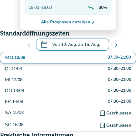
Auf dem Vormarsch
trending_down
18:00
–
19:00
30%
Abnehmend
Alle Prognosen anzeigen
arrow_forward
Standardöffnungszeiten
calendar_today
chevron_left
Von
10. Aug.
Zu
16. Aug.
chevron_right
.
Öffnen Sie den Kalender, um Daten zu änd
MO.
07:30
–
21:00
10/08
DI.
07:30
–
21:00
11/08
MI.
07:30
–
21:00
12/08
DO.
07:30
–
21:00
13/08
FR.
07:30
–
21:00
14/08
SA.
15/08
door_front
Geschlossen
SO.
16/08
door_front
Geschlossen
Praktische Informationen