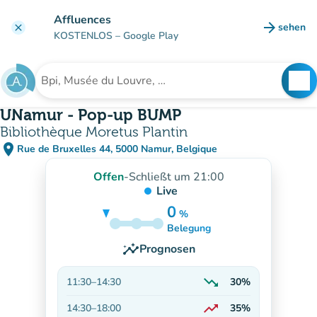
Gehe zum Hauptinhalt
Affluences
arrow_forward
sehen
clear
(new ta
KOSTENLOS
– Google Play
search
See
Suche nach einer Einrichtung
UNamur - Pop-up BUMP
Bibliothèque Moretus Plantin
place
Rue de Bruxelles 44, 5000 Namur, Belgique
(in Google Maps öffnen)
(new tab)
Offen
-
Schließt um 21:00
Live
0
%
40%
Belegung
insights
Prognosen
trending_down
11:30
–
14:30
30%
Abnehmend
trending_up
14:30
–
18:00
35%