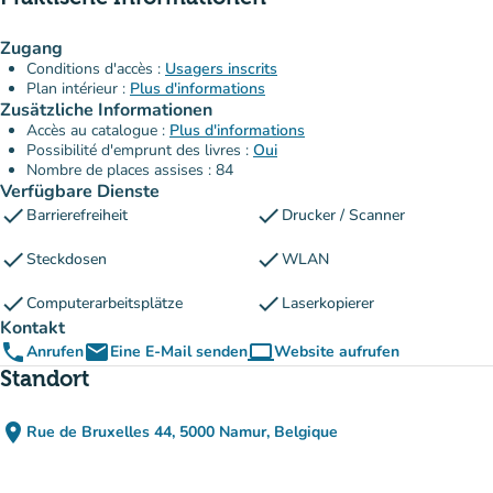
Zugang
Conditions d'accès :
Usagers inscrits
Plan intérieur :
Plus d'informations
Zusätzliche Informationen
Accès au catalogue :
Plus d'informations
Possibilité d'emprunt des livres :
Oui
Nombre de places assises : 84
Verfügbare Dienste
check
check
Barrierefreiheit
Drucker / Scanner
check
check
Steckdosen
WLAN
check
check
Computerarbeitsplätze
Laserkopierer
Kontakt
phone
email
computer
Anrufen
Eine E-Mail senden
Website aufrufen
(new tab)
Standort
place
Rue de Bruxelles 44, 5000 Namur, Belgique
(in Google Maps öffnen)
(new tab)