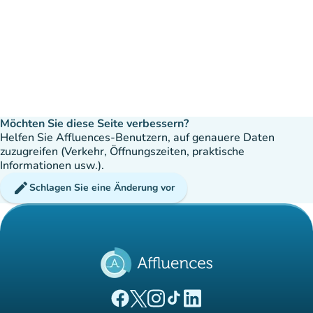
Möchten Sie diese Seite verbessern?
Helfen Sie Affluences-Benutzern, auf genauere Daten
zuzugreifen (Verkehr, Öffnungszeiten, praktische
Informationen usw.).
edit
Schlagen Sie eine Änderung vor
(new tab)
(new tab)
(new tab)
(new tab)
(new tab)