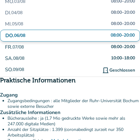
MO.
08:00
–
20:00
03/08
DI.
08:00
–
20:00
04/08
MI.
08:00
–
20:00
05/08
DO.
08:00
–
20:00
06/08
FR.
08:00
–
20:00
07/08
SA.
10:00
–
18:00
08/08
SO.
09/08
door_front
Geschlossen
Praktische Informationen
Zugang
Zugangsbedingungen : alle Mitglieder der Ruhr-Universität Bochum
sowie externe Besucher
Zusätzliche Informationen
Bücherausleihe : ja (1,7 Mio gedruckte Werke sowie mehr als
247.000 digitale Medien)
Anzahl der Sitzplätze : 1.399 (coronabedingt zurzeit nur 350
Arbeitsplätze)