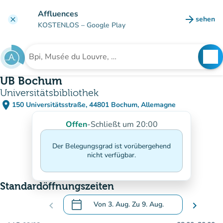
Gehe zum Hauptinhalt
Affluences
arrow_forward
sehen
clear
(new ta
KOSTENLOS
– Google Play
search
See
Suche nach einer Einrichtung
UB Bochum
Universitätsbibliothek
place
150 Universitätsstraße, 44801 Bochum, Allemagne
(in Google Maps öffnen)
(new tab)
Offen
-
Schließt um 20:00
Der Belegungsgrad ist vorübergehend
nicht verfügbar.
Standardöffnungszeiten
calendar_today
chevron_left
Von
3. Aug.
Zu
9. Aug.
chevron_right
.
Öffnen Sie den Kalender, um Daten zu än