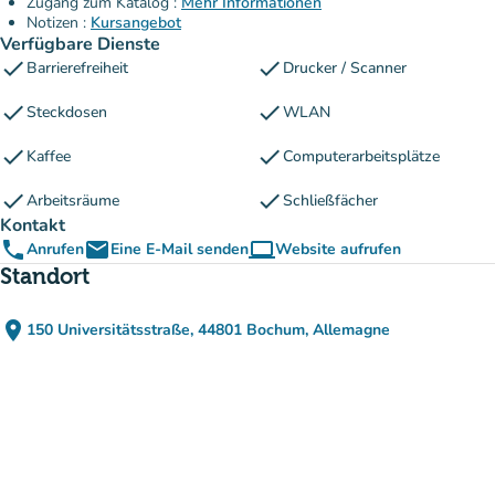
Zugang zum Katalog :
Mehr Informationen
Notizen :
Kursangebot
Verfügbare Dienste
check
check
Barrierefreiheit
Drucker / Scanner
check
check
Steckdosen
WLAN
check
check
Kaffee
Computerarbeitsplätze
check
check
Arbeitsräume
Schließfächer
Kontakt
phone
email
computer
Anrufen
Eine E-Mail senden
Website aufrufen
(new tab)
Standort
place
150 Universitätsstraße, 44801 Bochum, Allemagne
(in Google Maps öffnen)
(new tab)