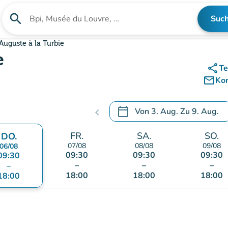
search
Suc
Suche nach einer Einrichtung
Auguste à la Turbie
e
share
Te
mail_outline
Ko
calendar_today
Von
3. Aug.
Zu
9. Aug.
chevron_left
.
Öffnen Sie den Kalender, um
FR.
SA.
SO.
DO.
07/08
08/08
09/08
06/08
09:30
09:30
09:30
09:30
–
–
–
–
18:00
18:00
18:00
18:00