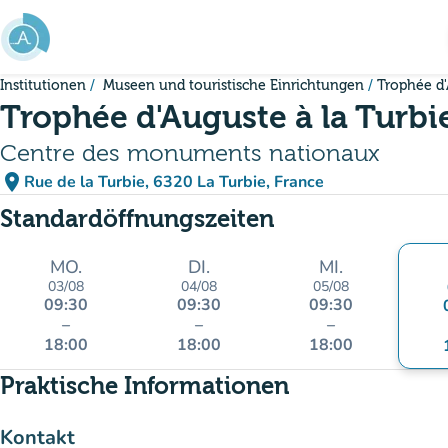
Gehe zum Hauptinhalt
Institutionen
Museen und touristische Einrichtungen
Trophée d'
Trophée d'Auguste à la Turbi
Centre des monuments nationaux
place
Rue de la Turbie, 6320 La Turbie, France
(in Google Maps öffnen)
(new tab)
Standardöffnungszeiten
MO.
DI.
MI.
03/08
04/08
05/08
09:30
09:30
09:30
–
–
–
18:00
18:00
18:00
Praktische Informationen
Kontakt