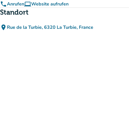
phone
computer
Anrufen
Website aufrufen
(new tab)
Standort
place
Rue de la Turbie, 6320 La Turbie, France
(in Google Maps öffnen)
(new tab)