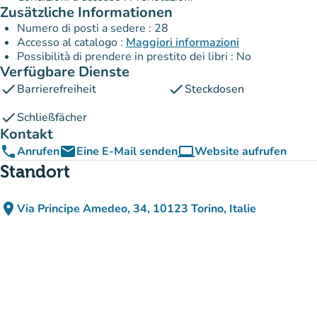
Zusätzliche Informationen
Numero di posti a sedere : 28
Accesso al catalogo :
Maggiori informazioni
Possibilità di prendere in prestito dei libri : No
Verfügbare Dienste
check
check
Barrierefreiheit
Steckdosen
check
Schließfächer
Kontakt
phone
email
computer
Anrufen
Eine E-Mail senden
Website aufrufen
(new tab)
Standort
place
Via Principe Amedeo, 34, 10123 Torino, Italie
(in Google Maps öffnen)
(new tab)