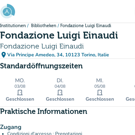
Gehe zum Hauptinhalt
Institutionen
Bibliotheken
Fondazione Luigi Einaudi
Fondazione Luigi Einaudi
Fondazione Luigi Einaudi
place
Via Principe Amedeo, 34, 10123 Torino, Italie
(in Google Maps öffnen)
(new tab)
Standardöffnungszeiten
MO.
DI.
MI.
03/08
04/08
05/08
door_front
door_front
door_front
Geschlossen
Geschlossen
Geschlossen
Ges
Praktische Informationen
Zugang
Condizioni d'accesso : Prenotazioni