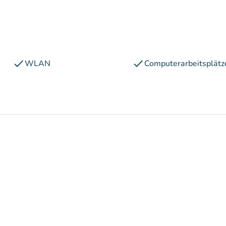
check
check
WLAN
Computerarbeitsplätz