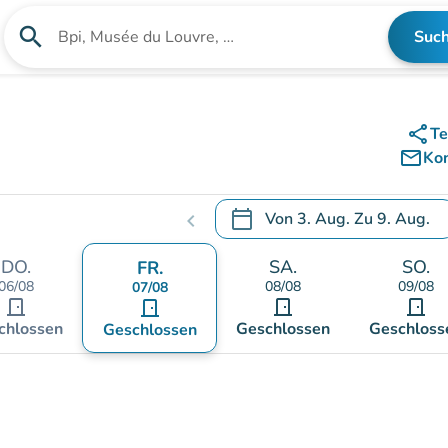
search
Suc
Suche nach einer Einrichtung
share
Te
mail_outline
Ko
calendar_today
Von
3. Aug.
Zu
9. Aug.
chevron_left
.
Öffnen Sie den Kalender, um
DO.
SA.
SO.
FR.
06/08
08/08
09/08
07/08
door_front
door_front
door_front
door_front
chlossen
Geschlossen
Geschloss
Geschlossen