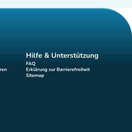
Hilfe & Unterstützung
FAQ
(new tab)
eren
Erklärung zur Barrierefreiheit
(new tab)
Sitemap
(new tab)