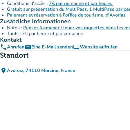
Conditions d'accès :
7€ par personne et par heure.
Gratuit sur présentation du MultiPass. 1 MultiPass par p
Paiement et réservation à l'office de tourisme. d'Avoriaz
Zusätzliche Informationen
Notes :
Pensez à amener / louer vos raquettes dans les m
Tarifs : 7€ par heure et par personne
Kontakt
phone
email
computer
Anrufen
Eine E-Mail senden
Website aufrufen
(new tab)
Standort
place
Avoriaz, 74110 Morzine, France
(in Google Maps öffnen)
(new tab)