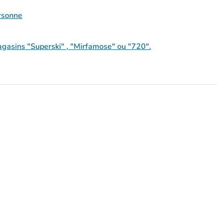
ersonne
agasins "Superski" , "Mirfamose" ou "720".