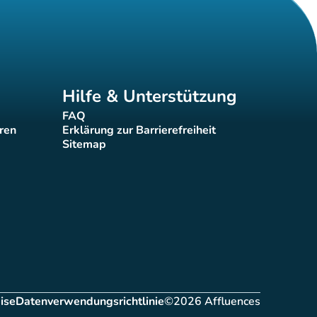
Hilfe & Unterstützung
FAQ
(new tab)
eren
Erklärung zur Barrierefreiheit
(new tab)
Sitemap
(new tab)
ise
Datenverwendungsrichtlinie
©2026 Affluences
ab)
(new tab)