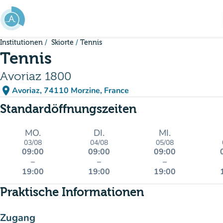
Gehe zum Hauptinhalt
Institutionen
Skiorte
Tennis
Tennis
Avoriaz 1800
place
Avoriaz, 74110 Morzine, France
(in Google Maps öffnen)
(new tab)
Standardöffnungszeiten
MO.
DI.
MI.
03/08
04/08
05/08
09:00
09:00
09:00
–
–
–
19:00
19:00
19:00
Praktische Informationen
Zugang