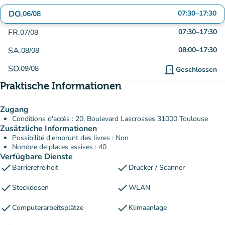
DO.
07:30
–
17:30
06/08
FR.
07:30
–
17:30
07/08
SA.
08:00
–
17:30
08/08
SO.
09/08
door_front
Geschlossen
Praktische Informationen
Zugang
Conditions d'accès : 20, Boulevard Lascrosses 31000 Toulouse
Zusätzliche Informationen
Possibilité d'emprunt des livres : Non
Nombre de places assises : 40
Verfügbare Dienste
check
check
Barrierefreiheit
Drucker / Scanner
check
check
Steckdosen
WLAN
check
check
Computerarbeitsplätze
Klimaanlage