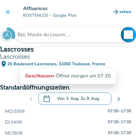
Gehe zum Hauptinhalt
Affluences
arrow_forward
sehen
clear
(new ta
KOSTENLOS
– Google Play
search
See
Suche nach einer Einrichtung
Lascrosses
Lascrosses
place
20 Boulevard Lascrosses, 31000 Toulouse, France
(in Google Maps öffnen)
(new tab)
Geschlossen
-
Öffnet morgen um 07:30
Standardöffnungszeiten
calendar_today
chevron_left
Von
3. Aug.
Zu
9. Aug.
chevron_right
.
Öffnen Sie den Kalender, um Daten zu än
MO.
07:30
–
17:30
03/08
DI.
07:30
–
17:30
04/08
MI.
07:30
–
17:30
05/08