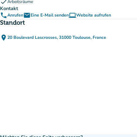
check
Arbeitsräume
Kontakt
phone
email
computer
Anrufen
Eine E-Mail senden
Website aufrufen
(new tab)
Standort
place
20 Boulevard Lascrosses, 31000 Toulouse, France
(in Google Maps öffnen)
(new tab)