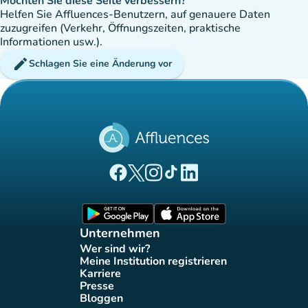
Möchten Sie diese Seite verbessern?
Helfen Sie Affluences-Benutzern, auf genauere Daten
zuzugreifen (Verkehr, Öffnungszeiten, praktische
Informationen usw.).
edit
Schlagen Sie eine Änderung vor
(new tab)
(new tab)
(new tab)
(new tab)
(new tab)
Affluences Facebook-Seite
Affluences Twitter-Seite
Affluences Instagram-Seite
Affluences Tiktok-Seite
Affluences LinkedIn-Seit
(new tab)
(new tab)
Unternehmen
Wer sind wir?
(new tab)
Meine Institution registrieren
(new tab)
Karriere
(new tab)
Presse
(new tab)
Bloggen
(new tab)