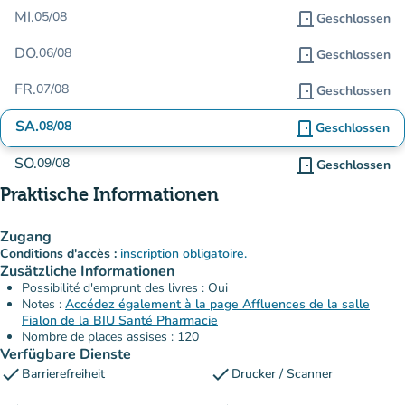
MI.
05/08
door_front
Geschlossen
DO.
06/08
door_front
Geschlossen
FR.
07/08
door_front
Geschlossen
SA.
08/08
door_front
Geschlossen
SO.
09/08
door_front
Geschlossen
Praktische Informationen
Zugang
Conditions d'accès :
inscription obligatoire.
Zusätzliche Informationen
Possibilité d'emprunt des livres : Oui
Notes :
Accédez également à la page Affluences de la salle
Fialon de la BIU Santé Pharmacie
Nombre de places assises : 120
Verfügbare Dienste
check
check
Barrierefreiheit
Drucker / Scanner