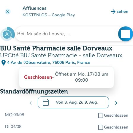
Gehe zum Hauptinhalt
Affluences
arrow_forward
sehen
clear
(new ta
KOSTENLOS
– Google Play
search
See
Suche nach einer Einrichtung
BIU Santé Pharmacie salle Dorveaux
UPCité BIU Santé Pharmacie - salle Dorveaux
place
4 Av. de l'Observatoire, 75006 Paris, France
(in Google Maps öffnen)
(new tab)
Öffnet am Mo. 17/08 um
Geschlossen
-
09:00
Standardöffnungszeiten
calendar_today
chevron_left
Von
3. Aug.
Zu
9. Aug.
chevron_right
.
Öffnen Sie den Kalender, um Daten zu än
MO.
03/08
door_front
Geschlossen
DI.
04/08
door_front
Geschlossen