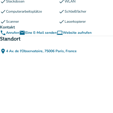
check
check
Steckdosen
WLAN
check
check
Computerarbeitsplätze
Schließfächer
check
check
Scanner
Laserkopierer
Kontakt
phone
email
computer
Anrufen
Eine E-Mail senden
Website aufrufen
(new tab)
Standort
place
4 Av. de l'Observatoire, 75006 Paris, France
(in Google Maps öffnen)
(new tab)