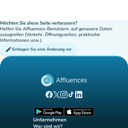
Möchten Sie diese Seite verbessern?
Helfen Sie Affluences-Benutzern, auf genauere Daten
zuzugreifen (Verkehr, Öffnungszeiten, praktische
Informationen usw.).
edit
Schlagen Sie eine Änderung vor
(new tab)
(new tab)
(new tab)
(new tab)
(new tab)
Affluences Facebook-Seite
Affluences Twitter-Seite
Affluences Instagram-Seite
Affluences Tiktok-Seite
Affluences LinkedIn-Seit
(new tab)
(new tab)
Unternehmen
Wer sind wir?