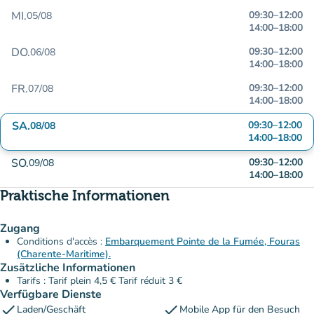
MI.
09:30
–
12:00
05/08
14:00
–
18:00
DO.
09:30
–
12:00
06/08
14:00
–
18:00
FR.
09:30
–
12:00
07/08
14:00
–
18:00
SA.
09:30
–
12:00
08/08
14:00
–
18:00
SO.
09:30
–
12:00
09/08
14:00
–
18:00
Praktische Informationen
Zugang
Conditions d'accès :
Embarquement Pointe de la Fumée, Fouras
(Charente-Maritime).
Zusätzliche Informationen
Tarifs : Tarif plein 4,5 € Tarif réduit 3 €
Verfügbare Dienste
check
check
Laden/Geschäft
Mobile App für den Besuch