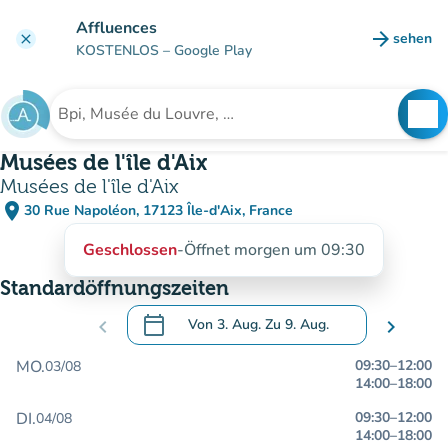
Gehe zum Hauptinhalt
Affluences
arrow_forward
sehen
clear
(new ta
KOSTENLOS
– Google Play
search
See
Suche nach einer Einrichtung
Musées de l'île d'Aix
Musées de l'île d'Aix
place
30 Rue Napoléon, 17123 Île-d'Aix, France
(in Google Maps öffnen)
(new tab)
Geschlossen
-
Öffnet morgen um 09:30
Standardöffnungszeiten
calendar_today
chevron_left
Von
3. Aug.
Zu
9. Aug.
chevron_right
.
Öffnen Sie den Kalender, um Daten zu än
MO.
09:30
–
12:00
03/08
14:00
–
18:00
DI.
09:30
–
12:00
04/08
14:00
–
18:00