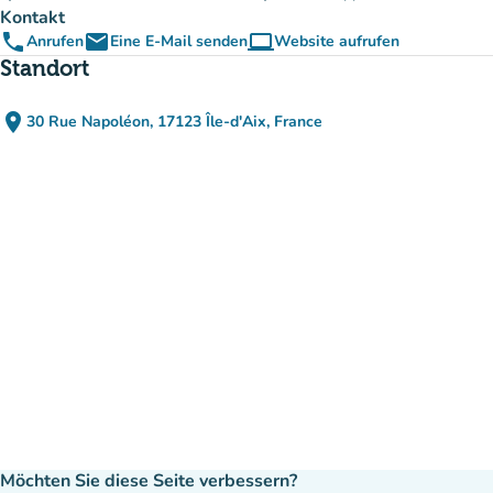
Kontakt
phone
email
computer
Anrufen
Eine E-Mail senden
Website aufrufen
(new tab)
Standort
place
30 Rue Napoléon, 17123 Île-d'Aix, France
(in Google Maps öffnen)
(new tab)
Möchten Sie diese Seite verbessern?