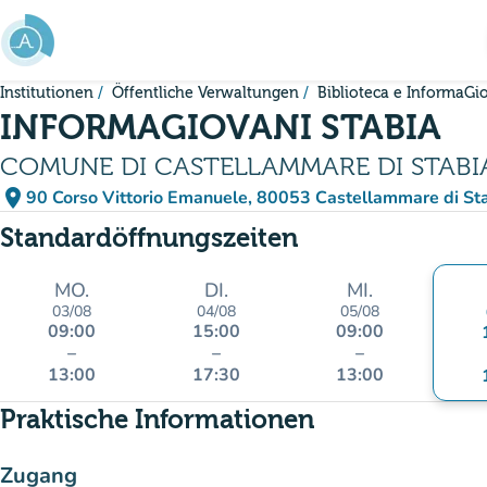
Gehe zum Hauptinhalt
Institutionen
Öffentliche Verwaltungen
Biblioteca e InformaGi
INFORMAGIOVANI STABIA
COMUNE DI CASTELLAMMARE DI STABI
place
90 Corso Vittorio Emanuele, 80053 Castellammare di Stab
(in Google Maps öffnen)
(new tab)
Standardöffnungszeiten
MO.
DI.
MI.
03/08
04/08
05/08
09:00
15:00
09:00
–
–
–
13:00
17:30
13:00
Praktische Informationen
Zugang