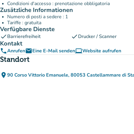
Condizioni d'accesso : prenotazione obbligatoria
Zusätzliche Informationen
Numero di posti a sedere : 1
Tariffe : gratuita
Verfügbare Dienste
check
check
Barrierefreiheit
Drucker / Scanner
Kontakt
phone
email
computer
Anrufen
Eine E-Mail senden
Website aufrufen
(new tab)
Standort
place
90 Corso Vittorio Emanuele, 80053 Castellammare di Stab
(in Google Maps öffnen)
(new tab)