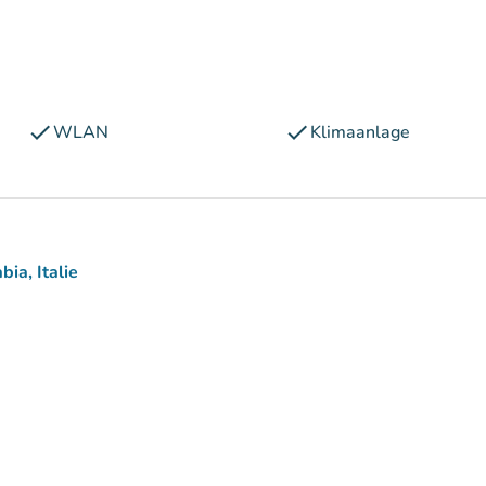
check
check
WLAN
Klimaanlage
ia, Italie