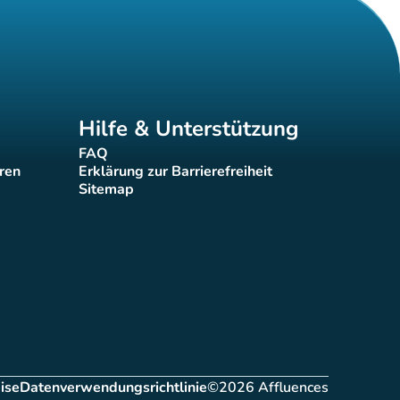
Hilfe & Unterstützung
FAQ
(new tab)
eren
Erklärung zur Barrierefreiheit
(new tab)
Sitemap
(new tab)
ise
Datenverwendungsrichtlinie
©2026 Affluences
ab)
(new tab)