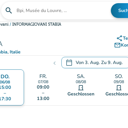
search
Suc
Suche nach einer Einrichtung
ovani
INFORMAGIOVANI STABIA
share
Te
A
mail_outline
Ko
ia, Italie
calendar_today
Von
3. Aug.
Zu
9. Aug.
chevron_left
.
Öffnen Sie den Kalender, um
FR.
SA.
SO.
DO.
07/08
08/08
09/08
06/08
09:00
15:00
door_front
door_front
–
–
Geschlossen
Geschloss
13:00
17:30