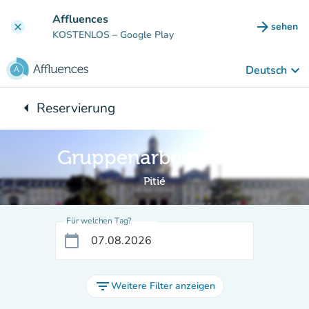
Gehe zum Hauptinhalt
Affluences
arrow_forward
sehen
clear
(new ta
KOSTENLOS
– Google Play
keyboard_arrow_down
Deutsch
arrow_left
Reservierung
Zurück zu:
Gruppenarbeitsraum
Pitié
Für welchen Tag?
calendar_today
filter_list
Weitere Filter anzeigen