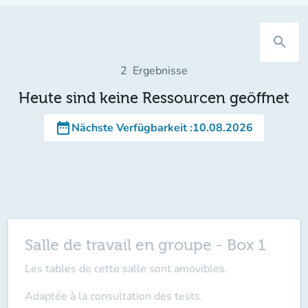
search
2
Ergebnisse
Heute sind keine Ressourcen geöffnet
date_range
Nächste Verfügbarkeit
:
10.08.2026
Salle de travail en groupe - Box 1
Les tables de cette salle sont amovibles.
Adaptée à la consultation des tests.