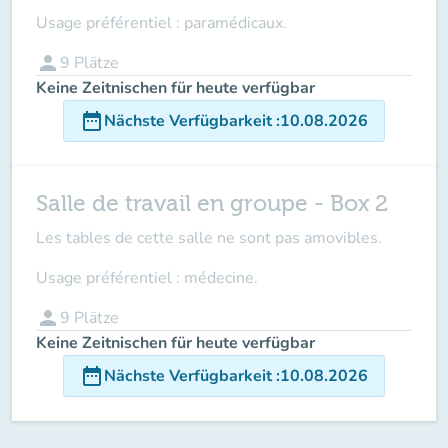
Usage préférentiel : paramédicaux.
person
9
Plätze
Keine Zeitnischen für heute verfügbar
date_range
Nächste Verfügbarkeit
:
10.08.2026
Salle de travail en groupe - Box 2
Les tables de cette salle ne sont pas amovibles.
Usage préférentiel : médecine.
person
9
Plätze
Keine Zeitnischen für heute verfügbar
date_range
Nächste Verfügbarkeit
:
10.08.2026